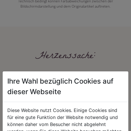
Technisch bedingt können Farbabweichungen zwischen der
Bildschirmdarstellung und dem Originalartikel auftreten.
Herzenssache:
Ihre Wahl bezüglich Cookies auf
dieser Webseite
Diese Website nutzt Cookies. Einige Cookies sind
HARMONIE
FAIRNESS
für eine gute Funktion der Website notwendig und
Unser Sortiment steht für ein
Nicht immer ist der günstigste Preis
können daher vom Besucher nicht abgelehnt
positives Lebensgefühl. Wir
auch ein guter Preis. Wir handeln