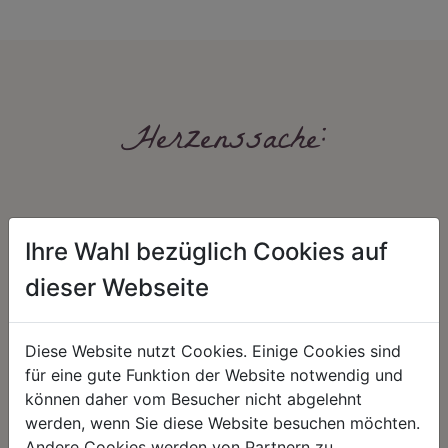
Herzenssache:
Ihre Wahl bezüglich Cookies auf
dieser Webseite
HARMONIE
FAIRNESS
Diese Website nutzt Cookies. Einige Cookies sind
Unser Sortiment steht für ein
Nicht immer ist der günstigste Preis
für eine gute Funktion der Website notwendig und
positives Lebensgefühl. Wir
auch ein guter Preis. Wir handeln
können daher vom Besucher nicht abgelehnt
schenken natürliche, stilvolle
fair – im Hinblick auf unsere
Momente für harmonische Stunden
Kalkulation, angemessene
werden, wenn Sie diese Website besuchen möchten.
zu Hause – den Ort, an dem
Entlohnung und unsere
Andere Cookies werden von Partnern zu