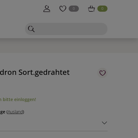
0
0
ron Sort.gedrahtet
 bitte einloggen!
age
(
Ausland
)