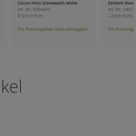
Cocos Herz stonewash white
Zement-Rose zum 
Art.-Nr.: 9394600
Art.-Nr.: 5857400
B:5cm H:5cm
L:20cm B:20cm H:1
Für Preisangaben bitte einloggen!
Für Preisangaben b
kel