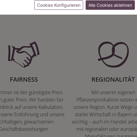
Herzenssache
Cookies Konfigurieren
Alle Cookies ablehnen
FAIRNESS
REGIONALITÄT
immer ist der günstigste Preis
Mit unserer eigenen
n guter Preis. Wir handeln fair
Pflanzenproduktion setzen w
nblick auf unsere Kalkulation,
unsere Region. Kurze Wege u
ssene Entlohnung und unsere
starke Wirtschaft in Bayern s
chhaltigen, gewachsenen
wichtig – auch im Handel arbe
Geschäftsbeziehungen.
mit regionalen oder europä
Manufakturen zusamme