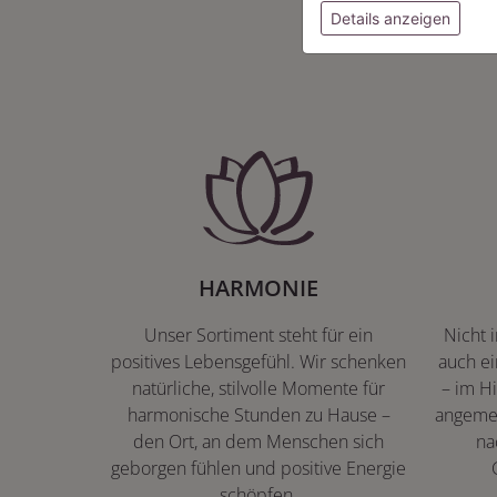
Details anzeigen
HARMONIE
Unser Sortiment steht für ein
Nicht 
positives Lebensgefühl. Wir schenken
auch ei
natürliche, stilvolle Momente für
– im Hi
harmonische Stunden zu Hause –
angeme
den Ort, an dem Menschen sich
na
geborgen fühlen und positive Energie
schöpfen.