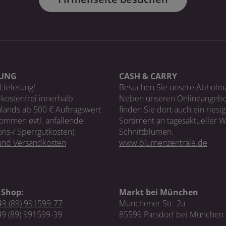
RUNG
CASH & CARRY
Lieferung!
Besuchen Sie unsere Abholm
kostenfrei innerhalb
Neben unseren Onlineangebo
lands ab 500 € Auftragswert
finden Sie dort auch ein riesi
ommen evtl. anfallende
Sortiment an tagesaktueller 
ons-/ Sperrgutkosten).
Schnittblumen.
 und Versandkosten
www.blumenzentrale.de
 Shop:
Markt bei München
9 (89) 991599-77
Münchener Str. 2a
49 (89) 991599-39
85599 Parsdorf bei München