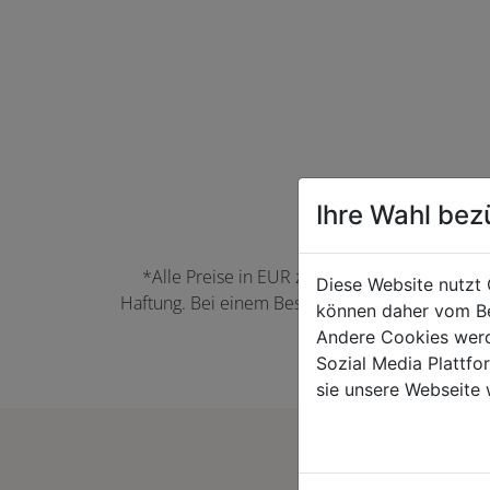
Ihre Wahl bez
*Alle Preise in EUR zzgl. der jeweils gülti
Diese Website nutzt 
Haftung. Bei einem Bestellwert unter 50,00 EU
können daher vom Be
können Farbabwei
Andere Cookies werd
Sozial Media Plattf
sie unsere Webseite 