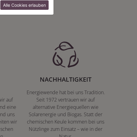
:
Alle Cookies erlauben
NACHHALTIGKEIT
Energiewende hat bei uns Tradition.
ir auf
Seit 1972 vertrauen wir auf
nd eine
alternative Energiequellen wie
ind uns
Solarenergie und Biogas. Statt der
iten wir
chemischen Keule kommen bei uns
ischen
Nützlinge zum Einsatz – wie in der
n.
Natur.