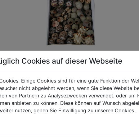
üglich Cookies auf dieser Webseite
gen Mehrwertsteuer und Versandkosten. Für Irrtümer und fehler
Cookies. Einige Cookies sind für eine gute Funktion der W
R behalten wir uns die Berechnung eines Mindermengenzuschla
sucher nicht abgelehnt werden, wenn Sie diese Website b
chungen zwischen der Bildschirmdarstellung und dem Originala
en von Partnern zu Analysezwecken verwendet, oder um 
ormen anbieten zu können. Diese können auf Wunsch abgele
weiter nutzen, geben Sie Einwilligung zu unseren Cookies.