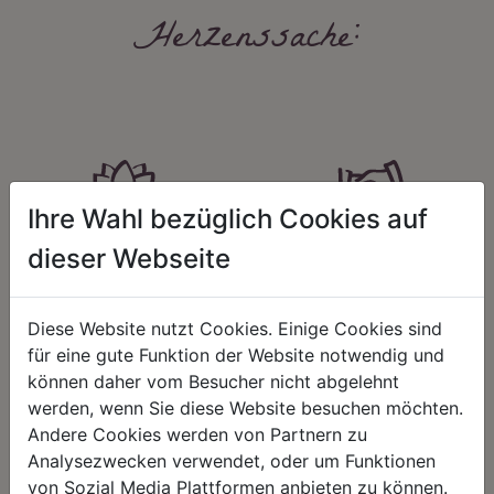
Herzenssache:
Ihre Wahl bezüglich Cookies auf
HARMONIE
FAIRNESS
dieser Webseite
Unser Sortiment steht für ein
Nicht immer ist der günstigste Preis
positives Lebensgefühl. Wir
auch ein guter Preis. Wir handeln
schenken natürliche, stilvolle
fair – im Hinblick auf unsere
Diese Website nutzt Cookies. Einige Cookies sind
Momente für harmonische Stunden
Kalkulation, angemessene
für eine gute Funktion der Website notwendig und
zu Hause – den Ort, an dem
Entlohnung und unsere
Menschen sich geborgen fühlen und
nachhaltigen, gewachsenen
können daher vom Besucher nicht abgelehnt
positive Energie schöpfen.
Geschäftsbeziehungen.
werden, wenn Sie diese Website besuchen möchten.
Andere Cookies werden von Partnern zu
Analysezwecken verwendet, oder um Funktionen
von Sozial Media Plattformen anbieten zu können.