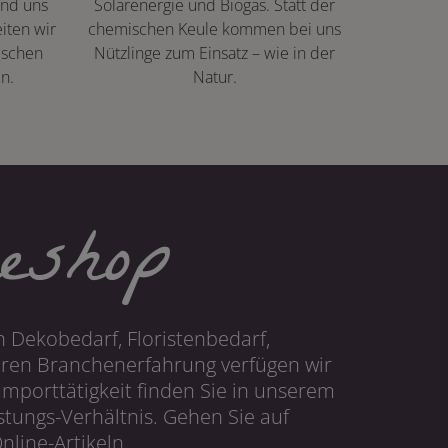
ind uns
Solarenergie und Biogas. Statt der
iten wir
chemischen Keule kommen bei uns
ischen
Nützlinge zum Einsatz – wie in der
n.
Natur.
eshop
 Dekobedarf, Floristenbedarf,
hren Branchenerfahrung verfügen wir
mporttätigkeit finden Sie in unserem
tungs-Verhältnis. Gehen Sie auf
line-Artikeln.