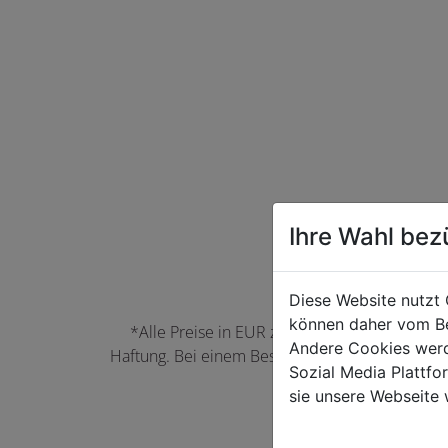
Ihre Wahl bez
Diese Website nutzt 
können daher vom Be
*Alle Preise in EUR zzgl. der jeweils gülti
Andere Cookies werd
Haftung. Bei einem Bestellwert unter 50,00 EU
Sozial Media Plattf
können Farbabwei
sie unsere Webseite 