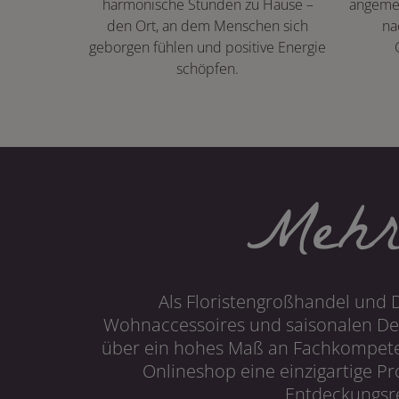
harmonische Stunden zu Hause –
angeme
den Ort, an dem Menschen sich
na
geborgen fühlen und positive Energie
schöpfen.
Mehr
Als Floristengroßhandel und 
Wohnaccessoires und saisonalen Dek
über ein hohes Maß an Fachkompetenz
Onlineshop eine einzigartige P
Entdeckungsre