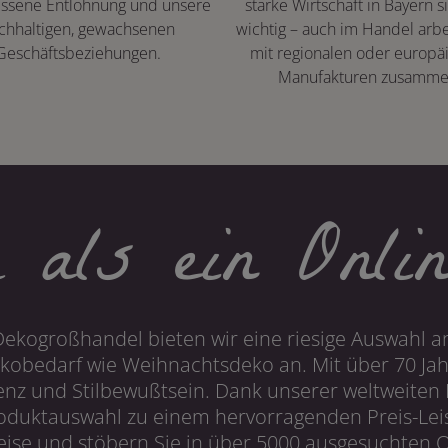
ssene Entlohnung und unsere
starke Wirtschaft in Bayern s
chhaltigen, gewachsenen
wichtig – auch im Handel arbe
Geschäftsbeziehungen.
mit regionalen oder europä
Manufakturen zusamme
 als ein Onlin
Dekogroßhandel bieten wir eine riesige Auswahl an
obedarf wie Weihnachtsdeko an. Mit über 70 Ja
 und Stilbewußtsein. Dank unserer weltweiten I
roduktauswahl zu einem hervorragenden Preis-Leis
ise und stöbern Sie in über 5000 ausgesuchten On