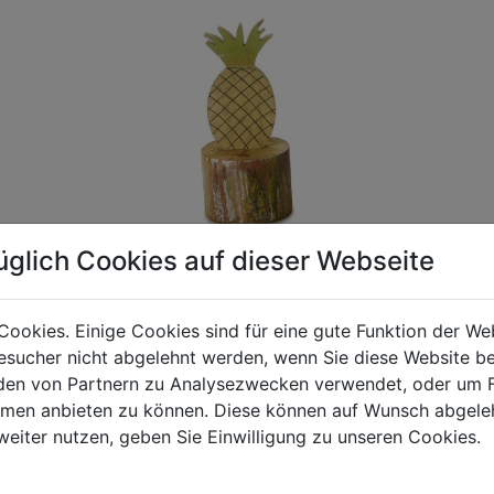
üglich Cookies auf dieser Webseite
Cookies. Einige Cookies sind für eine gute Funktion der W
sucher nicht abgelehnt werden, wenn Sie diese Website b
gen Mehrwertsteuer und Versandkosten. Für Irrtümer und fehler
en von Partnern zu Analysezwecken verwendet, oder um 
R behalten wir uns die Berechnung eines Mindermengenzuschla
ormen anbieten zu können. Diese können auf Wunsch abgele
chungen zwischen der Bildschirmdarstellung und dem Originala
weiter nutzen, geben Sie Einwilligung zu unseren Cookies.