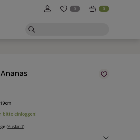
0
0
r Ananas
E
 19cm
 bitte einloggen!
age
(
Ausland
)