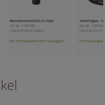
Monstera künstlich in Topf
Teelichtglas - le
Art.-Nr.: 1532700
Art.-Nr.: 1287800
L:35cm B:35cm H:60cm
L:8cm B:7cm H:7cm
Für Preisangaben bitte einloggen!
Für Preisangaben b
kel