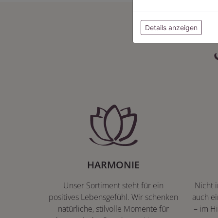
Details anzeigen
HARMONIE
Unser Sortiment steht für ein
Nicht 
positives Lebensgefühl. Wir schenken
auch ei
natürliche, stilvolle Momente für
– im Hi