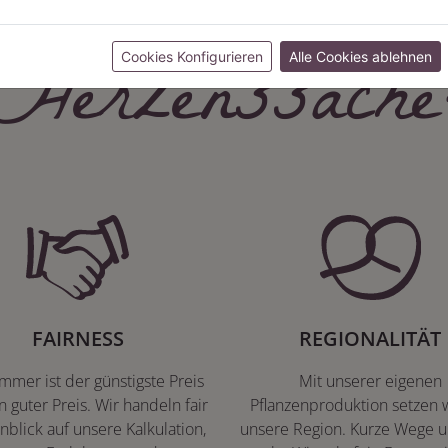
Herzenssache
Cookies Konfigurieren
Alle Cookies ablehnen
FAIRNESS
REGIONALITÄT
immer ist der günstigste Preis
Mit unserer eigenen
n guter Preis. Wir handeln fair
Pflanzenproduktion setzen w
nblick auf unsere Kalkulation,
unsere Region. Kurze Wege u