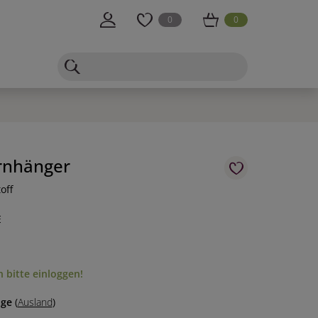
0
0
rnhänger
off
E
 bitte einloggen!
age
(
Ausland
)