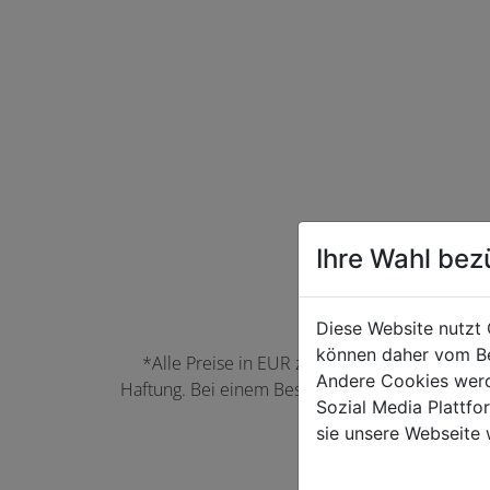
Ihre Wahl bez
Diese Website nutzt 
können daher vom Be
*Alle Preise in EUR zzgl. der jeweils gülti
Andere Cookies werd
Haftung. Bei einem Bestellwert unter 50,00 EU
Sozial Media Plattf
können Farbabwei
sie unsere Webseite 