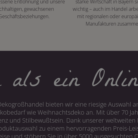
ssene Entlohnung und unsere
starke Wirtschaft in Bayern s
chhaltigen, gewachsenen
wichtig – auch im Handel arbe
Geschäftsbeziehungen.
mit regionalen oder europä
Manufakturen zusamme
 als ein Onlin
Dekogroßhandel bieten wir eine riesige Auswahl an
obedarf wie Weihnachtsdeko an. Mit über 70 Ja
 und Stilbewußtsein. Dank unserer weltweiten I
roduktauswahl zu einem hervorragenden Preis-Leis
ise und stöbern Sie in über 5000 ausgesuchten On