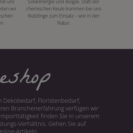
ind uns
Solarenergie und Biogas. Statt der
iten wir
chemischen Keule kommen bei uns
ischen
Nützlinge zum Einsatz – wie in der
n.
Natur.
eshop
 Dekobedarf, Floristenbedarf,
hren Branchenerfahrung verfügen wir
mporttätigkeit finden Sie in unserem
tungs-Verhältnis. Gehen Sie auf
line-Artikeln.