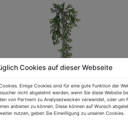
üglich Cookies auf dieser Webseite
Cookies. Einige Cookies sind für eine gute Funktion der W
sucher nicht abgelehnt werden, wenn Sie diese Website b
gen Mehrwertsteuer und Versandkosten. Für Irrtümer und fehler
en von Partnern zu Analysezwecken verwendet, oder um 
R behalten wir uns die Berechnung eines Mindermengenzuschla
ormen anbieten zu können. Diese können auf Wunsch abgele
chungen zwischen der Bildschirmdarstellung und dem Originala
weiter nutzen, geben Sie Einwilligung zu unseren Cookies.