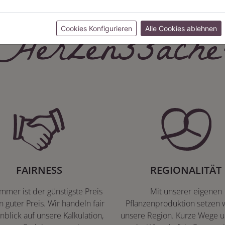
Herzenssache
Cookies Konfigurieren
Alle Cookies ablehnen
FAIRNESS
REGIONALITÄT
immer ist der günstigste Preis
Mit unserer eigenen
n guter Preis. Wir handeln fair
Pflanzenproduktion setzen w
nblick auf unsere Kalkulation,
unsere Region. Kurze Wege u