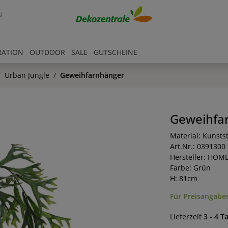
N
RATION
OUTDOOR
SALE
GUTSCHEINE
Urban Jungle
Geweihfarnhänger
Geweihfa
Material: Kunstst
Art.Nr.: 0391300
Hersteller: HOM
Farbe: Grün
H: 81cm
Für Preisangaben
Lieferzeit
3 - 4 T