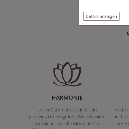
Details anzeigen
HARMONIE
Unser Sortiment steht für ein
Nicht 
positives Lebensgefühl. Wir schenken
auch ei
natürliche, stilvolle Momente für
– im Hi