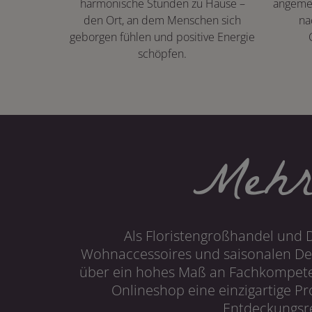
harmonische Stunden zu Hause –
angeme
den Ort, an dem Menschen sich
na
geborgen fühlen und positive Energie
schöpfen.
Mehr
Als Floristengroßhandel und 
Wohnaccessoires und saisonalen Dek
über ein hohes Maß an Fachkompetenz
Onlineshop eine einzigartige P
Entdeckungsre