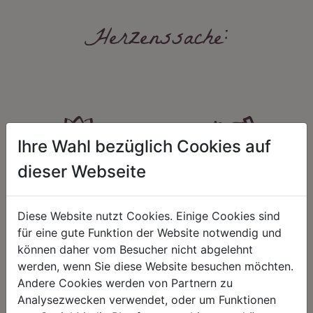
Herzenssache:
Ihre Wahl bezüglich Cookies auf
dieser Webseite
HARMONIE
FAIRNESS
Unser Sortiment steht für ein
Nicht immer ist der günstigste Preis
positives Lebensgefühl. Wir
auch ein guter Preis. Wir handeln
Diese Website nutzt Cookies. Einige Cookies sind
schenken natürliche, stilvolle
fair – im Hinblick auf unsere
für eine gute Funktion der Website notwendig und
Momente für harmonische Stunden
Kalkulation, angemessene
zu Hause – den Ort, an dem
Entlohnung und unsere
können daher vom Besucher nicht abgelehnt
Menschen sich geborgen fühlen und
nachhaltigen, gewachsenen
werden, wenn Sie diese Website besuchen möchten.
positive Energie schöpfen.
Geschäftsbeziehungen.
Andere Cookies werden von Partnern zu
Analysezwecken verwendet, oder um Funktionen