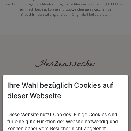
die Berechnung eines Mindermengenzuschlags in Höhe von 5,00 EUR vor.
Technisch bedingt können Farbabweichungen zwischen der
Bildschirmdarstellung und dem Originalartikel auftreten.
Herzenssache:
Ihre Wahl bezüglich Cookies auf
dieser Webseite
Diese Website nutzt Cookies. Einige Cookies sind
HARMONIE
FAIRNESS
für eine gute Funktion der Website notwendig und
können daher vom Besucher nicht abgelehnt
Unser Sortiment steht für ein
Nicht immer ist der günstigste Preis