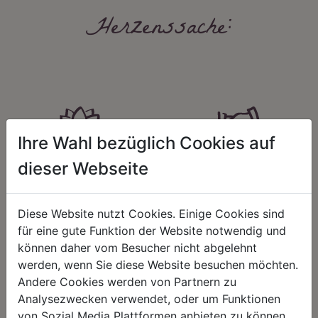
Herzenssache:
Ihre Wahl bezüglich Cookies auf
HARMONIE
FAIRNESS
dieser Webseite
Unser Sortiment steht für ein
Nicht immer ist der günstigste Preis
positives Lebensgefühl. Wir
auch ein guter Preis. Wir handeln
schenken natürliche, stilvolle
fair – im Hinblick auf unsere
Diese Website nutzt Cookies. Einige Cookies sind
Momente für harmonische Stunden
Kalkulation, angemessene
für eine gute Funktion der Website notwendig und
zu Hause – den Ort, an dem
Entlohnung und unsere
können daher vom Besucher nicht abgelehnt
Menschen sich geborgen fühlen und
nachhaltigen, gewachsenen
positive Energie schöpfen.
Geschäftsbeziehungen.
werden, wenn Sie diese Website besuchen möchten.
Andere Cookies werden von Partnern zu
Analysezwecken verwendet, oder um Funktionen
von Sozial Media Plattformen anbieten zu können.