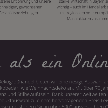
ssene Entlohnung und unsere
starke Wirtschaft in Bayern s
chhaltigen, gewachsenen
wichtig – auch im Handel arbe
Geschäftsbeziehungen.
mit regionalen oder europä
Manufakturen zusamme
 als ein Onlin
Dekogroßhandel bieten wir eine riesige Auswahl an
obedarf wie Weihnachtsdeko an. Mit über 70 Ja
 und Stilbewußtsein. Dank unserer weltweiten I
roduktauswahl zu einem hervorragenden Preis-Leis
ise und stöbern Sie in über 5000 ausgesuchten On