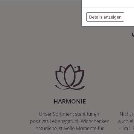
Details anzeigen
HARMONIE
Unser Sortiment steht für ein
Nicht 
positives Lebensgefühl. Wir schenken
auch ei
natürliche, stilvolle Momente für
– im Hi