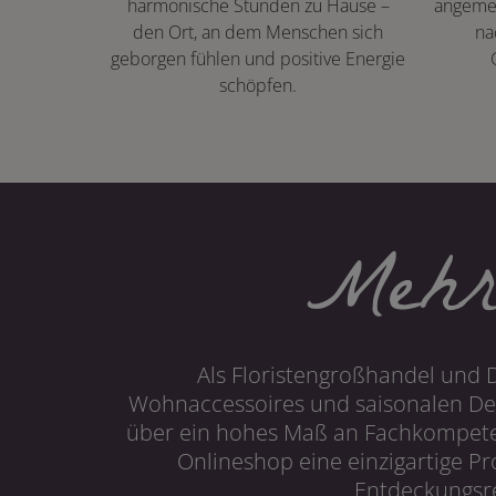
harmonische Stunden zu Hause –
angeme
den Ort, an dem Menschen sich
na
geborgen fühlen und positive Energie
schöpfen.
Mehr
Als Floristengroßhandel und 
Wohnaccessoires und saisonalen Dek
über ein hohes Maß an Fachkompetenz
Onlineshop eine einzigartige P
Entdeckungsre