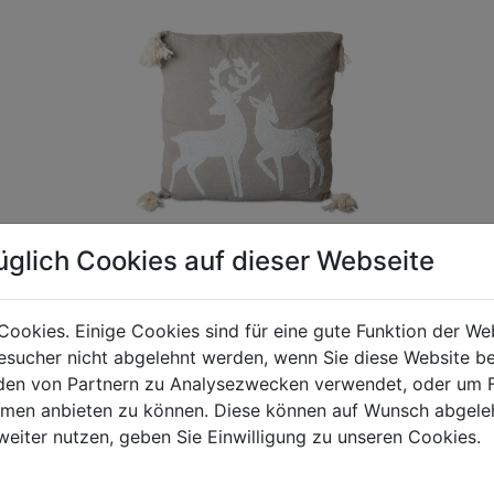
üglich Cookies auf dieser Webseite
Cookies. Einige Cookies sind für eine gute Funktion der W
sucher nicht abgelehnt werden, wenn Sie diese Website b
gen Mehrwertsteuer und Versandkosten. Für Irrtümer und fehler
en von Partnern zu Analysezwecken verwendet, oder um 
R behalten wir uns die Berechnung eines Mindermengenzuschla
ormen anbieten zu können. Diese können auf Wunsch abgele
chungen zwischen der Bildschirmdarstellung und dem Originala
weiter nutzen, geben Sie Einwilligung zu unseren Cookies.