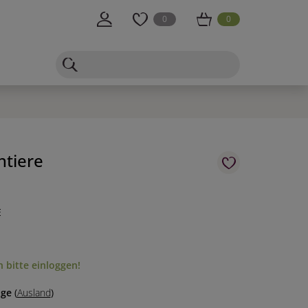
0
0
ntiere
E
 bitte einloggen!
age
(
Ausland
)