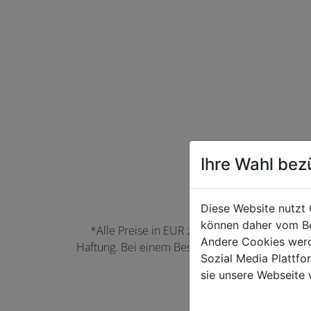
Ihre Wahl bez
Diese Website nutzt 
können daher vom Be
*Alle Preise in EUR zzgl. der jeweils gülti
Andere Cookies werd
Haftung. Bei einem Bestellwert unter 50,00 EU
Sozial Media Plattf
können Farbabwei
sie unsere Webseite 