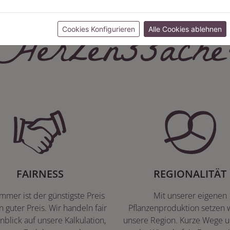
Herzenssache
Cookies Konfigurieren
Alle Cookies ablehnen
FAIRNESS
REGIONALITÄT
immer ist der günstigste Preis
Mit unserer eigenen
n guter Preis. Wir handeln fair
Pflanzenproduktion setzen w
nblick auf unsere Kalkulation,
unsere Region. Kurze Wege u