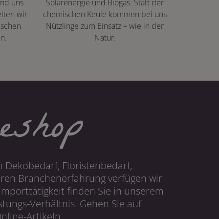
ind uns
Solarenergie und Biogas. Statt der
iten wir
chemischen Keule kommen bei uns
ischen
Nützlinge zum Einsatz – wie in der
n.
Natur.
eshop
 Dekobedarf, Floristenbedarf,
hren Branchenerfahrung verfügen wir
mporttätigkeit finden Sie in unserem
tungs-Verhältnis. Gehen Sie auf
line-Artikeln.