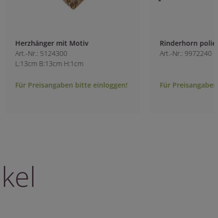
Herzhänger mit Motiv
Rinderhorn polier
Art.-Nr.: 5124300
Art.-Nr.: 9972240
L:13cm B:13cm H:1cm
Für Preisangaben bitte einloggen!
Für Preisangaben b
kel