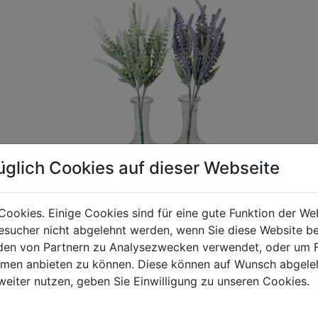
üglich Cookies auf dieser Webseite
Cookies. Einige Cookies sind für eine gute Funktion der W
sucher nicht abgelehnt werden, wenn Sie diese Website b
gen Mehrwertsteuer und Versandkosten. Für Irrtümer und fehler
en von Partnern zu Analysezwecken verwendet, oder um 
R behalten wir uns die Berechnung eines Mindermengenzuschla
ormen anbieten zu können. Diese können auf Wunsch abgele
chungen zwischen der Bildschirmdarstellung und dem Originala
weiter nutzen, geben Sie Einwilligung zu unseren Cookies.