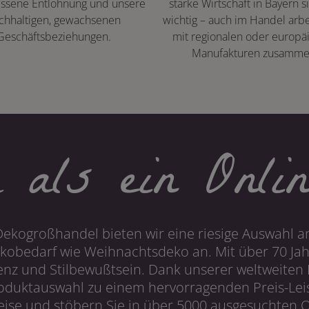
ssene Entlohnung und unsere
starke Wirtschaft in Bayern s
chhaltigen, gewachsenen
wichtig – auch im Handel arbe
Geschäftsbeziehungen.
mit regionalen oder europä
Manufakturen zusamme
 als ein Onlin
Dekogroßhandel bieten wir eine riesige Auswahl an
obedarf wie Weihnachtsdeko an. Mit über 70 Ja
 und Stilbewußtsein. Dank unserer weltweiten I
roduktauswahl zu einem hervorragenden Preis-Leis
ise und stöbern Sie in über 5000 ausgesuchten On