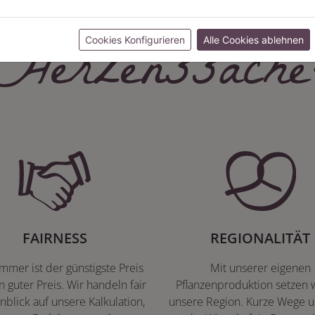
Herzenssache
Cookies Konfigurieren
Alle Cookies ablehnen
FAIRNESS
REGIONALITÄT
immer ist der günstigste Preis
Mit unserer eigenen
n guter Preis. Wir handeln fair
Pflanzenproduktion setzen w
nblick auf unsere Kalkulation,
unsere Region. Kurze Wege u