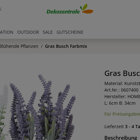
N
RATION
OUTDOOR
SALE
GUTSCHEINE
Blühende Pflanzen
Gras Busch Farbmix
Gras Busc
Material: Kunstst
Art.Nr.: 0607400
Hersteller: HOM
L: 6cm B: 34cm
Für Preisangaben
Lieferzeit
3 - 4 T
Beschreibung