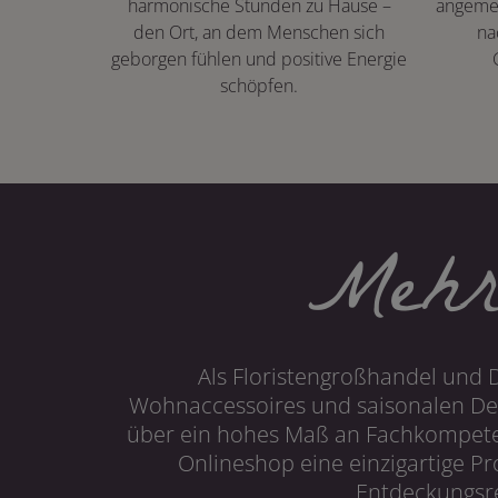
harmonische Stunden zu Hause –
angeme
den Ort, an dem Menschen sich
na
geborgen fühlen und positive Energie
schöpfen.
Mehr
Als Floristengroßhandel und 
Wohnaccessoires und saisonalen Dek
über ein hohes Maß an Fachkompetenz
Onlineshop eine einzigartige P
Entdeckungsre