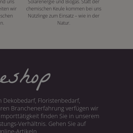
ind uns
Solarenergie und Biogas. Statt der
iten wir
chemischen Keule kommen bei uns
ischen
Nützlinge zum Einsatz – wie in der
n.
Natur.
eshop
 Dekobedarf, Floristenbedarf,
hren Branchenerfahrung verfügen wir
mporttätigkeit finden Sie in unserem
tungs-Verhältnis. Gehen Sie auf
line-Artikeln.