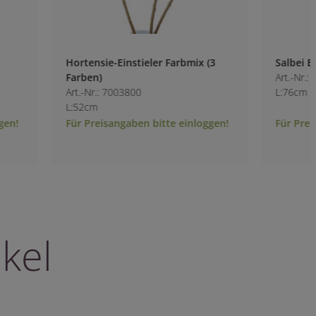
Hortensie-Einstieler Farbmix (3
Salbei Einstieler 
Farben)
Art.-Nr.: 6915900
Art.-Nr.: 7003800
L:76cm
L:52cm
Für Preisangaben bitte einloggen!
Für Preisangaben b
kel