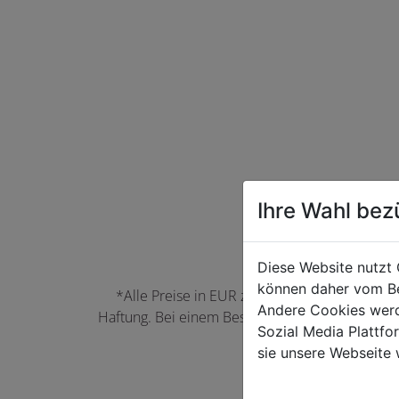
Ihre Wahl bez
Diese Website nutzt 
können daher vom Be
*Alle Preise in EUR zzgl. der jeweils gülti
Andere Cookies werd
Haftung. Bei einem Bestellwert unter 50,00 EU
Sozial Media Plattf
können Farbabwei
sie unsere Webseite 