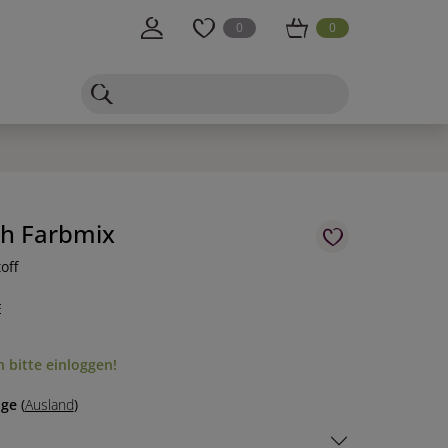
0
0
h Farbmix
off
E
 bitte einloggen!
age
(
Ausland
)