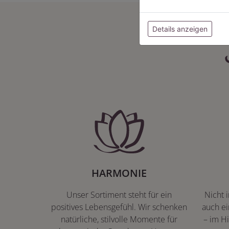
Details anzeigen
HARMONIE
Unser Sortiment steht für ein
Nicht 
positives Lebensgefühl. Wir schenken
auch ei
natürliche, stilvolle Momente für
– im Hi