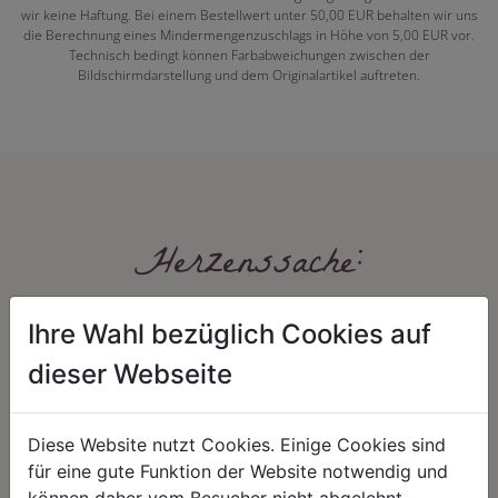
wir keine Haftung. Bei einem Bestellwert unter 50,00 EUR behalten wir uns
die Berechnung eines Mindermengenzuschlags in Höhe von 5,00 EUR vor.
Technisch bedingt können Farbabweichungen zwischen der
Bildschirmdarstellung und dem Originalartikel auftreten.
Herzenssache:
Ihre Wahl bezüglich Cookies auf
dieser Webseite
Diese Website nutzt Cookies. Einige Cookies sind
für eine gute Funktion der Website notwendig und
HARMONIE
FAIRNESS
können daher vom Besucher nicht abgelehnt