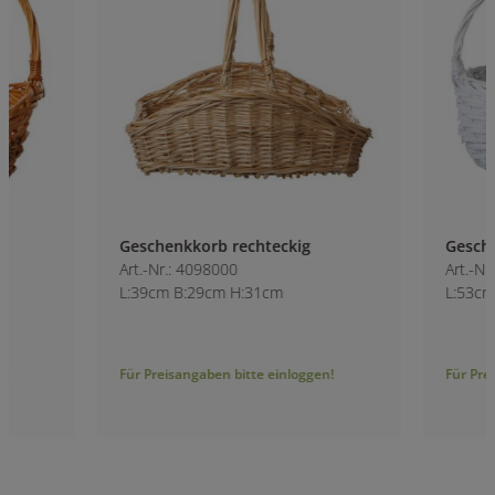
Geschenkkorb rechteckig
Geschenkkorb ova
Art.-Nr.: 4098000
Art.-Nr.: 4098700
L:39cm B:29cm H:31cm
L:53cm B:43cm H:
Für Preisangaben bitte einloggen!
Für Preisangaben bitt