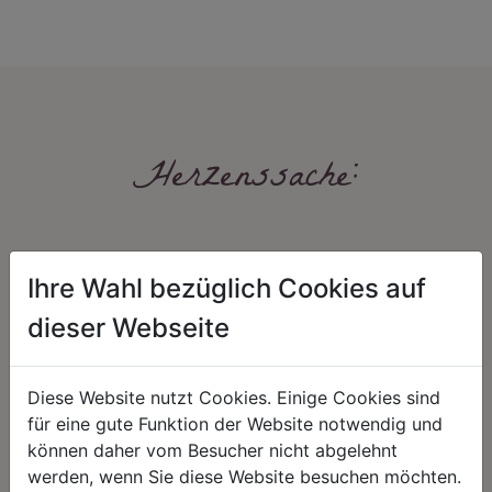
Herzenssache:
Ihre Wahl bezüglich Cookies auf
dieser Webseite
HARMONIE
FAIRNESS
Diese Website nutzt Cookies. Einige Cookies sind
für eine gute Funktion der Website notwendig und
Unser Sortiment steht für ein
Nicht immer ist der günstigste Preis
positives Lebensgefühl. Wir
auch ein guter Preis. Wir handeln
können daher vom Besucher nicht abgelehnt
schenken natürliche, stilvolle
fair – im Hinblick auf unsere
werden, wenn Sie diese Website besuchen möchten.
Momente für harmonische Stunden
Kalkulation, angemessene