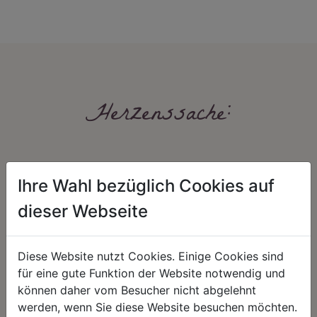
Herzenssache:
Ihre Wahl bezüglich Cookies auf
dieser Webseite
HARMONIE
FAIRNESS
Diese Website nutzt Cookies. Einige Cookies sind
für eine gute Funktion der Website notwendig und
Unser Sortiment steht für ein
Nicht immer ist der günstigste Preis
positives Lebensgefühl. Wir
auch ein guter Preis. Wir handeln
können daher vom Besucher nicht abgelehnt
schenken natürliche, stilvolle
fair – im Hinblick auf unsere
werden, wenn Sie diese Website besuchen möchten.
Momente für harmonische Stunden
Kalkulation, angemessene