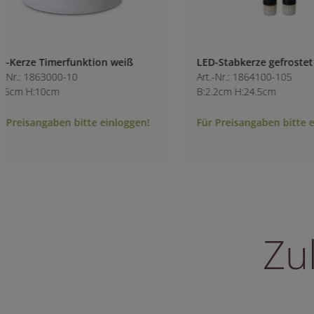
LED-Stabkerze gefrostet schwarz
LED-Kerze im Gla
Art.-Nr.: 1864100-105
creme
B:2.2cm H:24.5cm
Art.-Nr.: 1863500-1
B:7.6cm H:15cm
Für Preisangaben bitte einloggen!
Für Preisangaben 
Zu