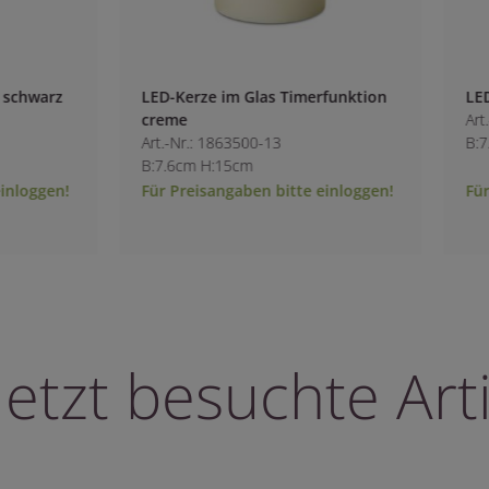
s Timerfunktion
LED-Kerze ohne Timer weiß
Art.-Nr.: 1863600-10
3
B:7.6cm H:10cm
bitte einloggen!
Für Preisangaben bitte einloggen!
letzt besuchte Arti