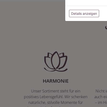
Details anzeigen
HARMONIE
Unser Sortiment steht für ein
Nicht 
positives Lebensgefühl. Wir schenken
auch ei
natürliche, stilvolle Momente für
– im Hi