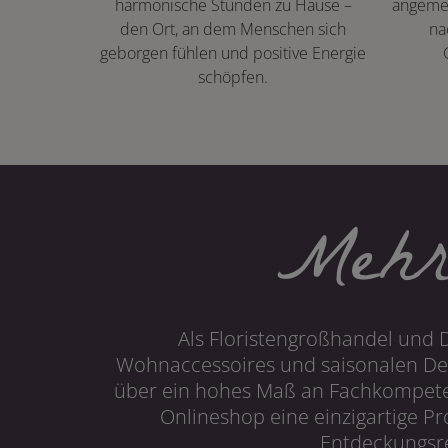
harmonische Stunden zu Hause –
angeme
den Ort, an dem Menschen sich
na
geborgen fühlen und positive Energie
schöpfen.
Mehr
Als Floristengroßhandel und 
Wohnaccessoires und saisonalen Dek
über ein hohes Maß an Fachkompetenz
Onlineshop eine einzigartige P
Entdeckungsre