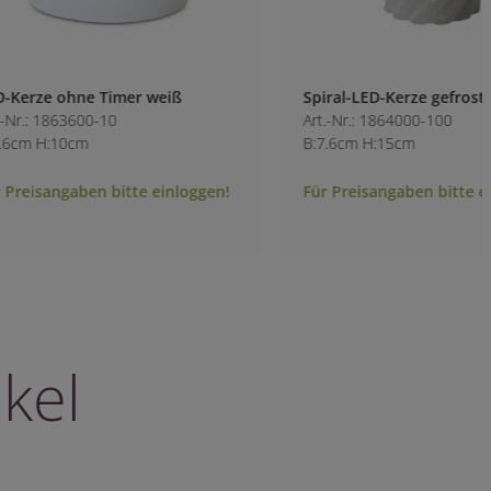
Spiral-LED-Kerze gefrostet grau
LED-Kerze ohne T
Art.-Nr.: 1864000-100
Art.-Nr.: 1863700-1
B:7.6cm H:15cm
B:7.6cm H:12cm
Für Preisangaben bitte einloggen!
Für Preisangaben b
kel