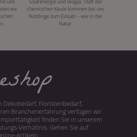
ind uns
Solarenergie und Biogas. Statt der
iten wir
chemischen Keule kommen bei uns
ischen
Nützlinge zum Einsatz – wie in der
n.
Natur.
eshop
 Dekobedarf, Floristenbedarf,
hren Branchenerfahrung verfügen wir
mporttätigkeit finden Sie in unserem
tungs-Verhältnis. Gehen Sie auf
line-Artikeln.