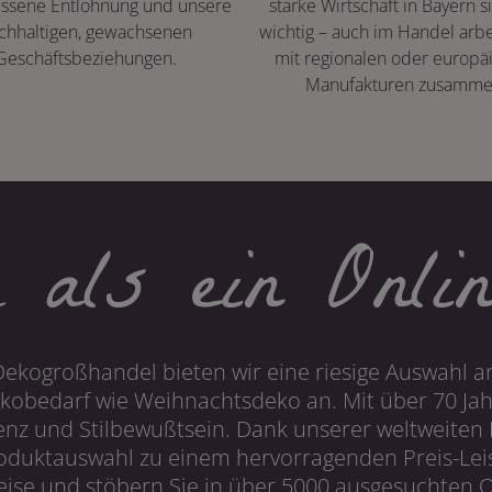
ssene Entlohnung und unsere
starke Wirtschaft in Bayern s
chhaltigen, gewachsenen
wichtig – auch im Handel arbe
Geschäftsbeziehungen.
mit regionalen oder europä
Manufakturen zusamme
 als ein Onlin
Dekogroßhandel bieten wir eine riesige Auswahl an
obedarf wie Weihnachtsdeko an. Mit über 70 Ja
 und Stilbewußtsein. Dank unserer weltweiten I
roduktauswahl zu einem hervorragenden Preis-Leis
ise und stöbern Sie in über 5000 ausgesuchten On