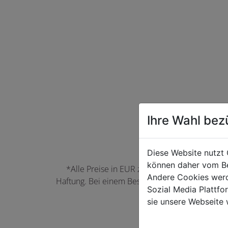
Ihre Wahl bez
Diese Website nutzt 
können daher vom Be
*Alle Preise in EUR zzgl. der jeweils gülti
Andere Cookies werd
Haftung. Bei einem Bestellwert unter 50,00 EU
Sozial Media Plattf
können Farbabwei
sie unsere Webseite 