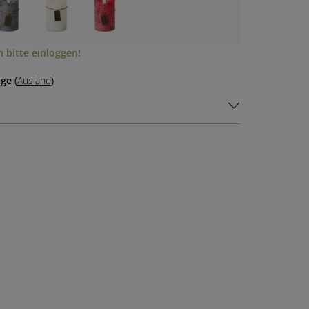
 bitte einloggen!
age
(
Ausland
)