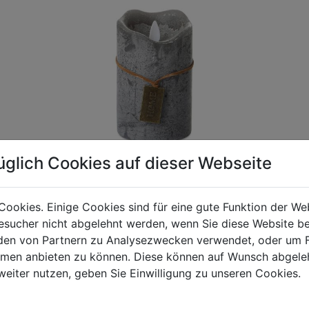
üglich Cookies auf dieser Webseite
Cookies. Einige Cookies sind für eine gute Funktion der W
sucher nicht abgelehnt werden, wenn Sie diese Website b
gen Mehrwertsteuer und Versandkosten. Für Irrtümer und fehler
en von Partnern zu Analysezwecken verwendet, oder um 
R behalten wir uns die Berechnung eines Mindermengenzuschla
ormen anbieten zu können. Diese können auf Wunsch abgele
chungen zwischen der Bildschirmdarstellung und dem Originala
weiter nutzen, geben Sie Einwilligung zu unseren Cookies.