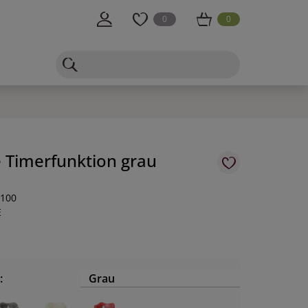
0
0
 Timerfunktion grau
-100
E
m
:
Grau