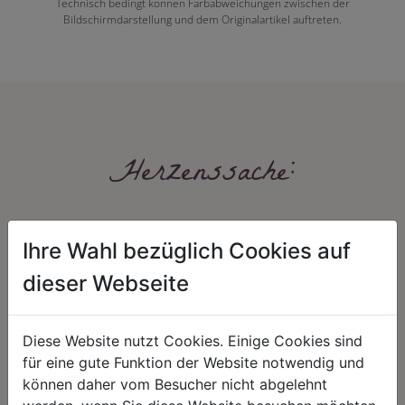
Technisch bedingt können Farbabweichungen zwischen der
Bildschirmdarstellung und dem Originalartikel auftreten.
Herzenssache:
Ihre Wahl bezüglich Cookies auf
dieser Webseite
Diese Website nutzt Cookies. Einige Cookies sind
HARMONIE
FAIRNESS
für eine gute Funktion der Website notwendig und
Unser Sortiment steht für ein
Nicht immer ist der günstigste Preis
können daher vom Besucher nicht abgelehnt
positives Lebensgefühl. Wir
auch ein guter Preis. Wir handeln