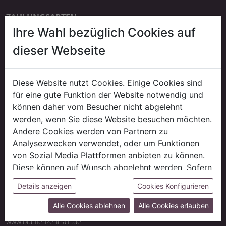
ZAHLUNGSARTEN
Ihre Wahl bezüglich Cookies auf
Bankeinzug
erst ab der dritten Bestellung
dieser Webseite
Kauf auf Rechnung
auf Anfrage
Diese Website nutzt Cookies. Einige Cookies sind
für eine gute Funktion der Website notwendig und
können daher vom Besucher nicht abgelehnt
LIEFERUNG
werden, wenn Sie diese Website besuchen möchten.
*Gratis Lieferung!
Andere Cookies werden von Partnern zu
Versandkostenfrei innerhalb Deutschlands ab 500 € Auftragswert
Analysezwecken verwendet, oder um Funktionen
(ausgenommen evtl. anfallende Speditions-/ Sperrgutkosten).
von Sozial Media Plattformen anbieten zu können.
Liefer- und Versandkosten
Diese können auf Wunsch abgelehnt werden. Sofern
sie unsere Webseite weiter nutzen, geben Sie
CASH & CARRY
Details anzeigen
Cookies Konfigurieren
Besuchen Sie unsere Abholmärkte Neben unseren Onlineangebot
Einwilligung zu unseren Cookies.
finden Sie dort auch ein riesiges Sortiment an tagesaktueller Ware
Alle Cookies ablehnen
Alle Cookies erlauben
und Schnittblumen.
www.blumenzentrale.de