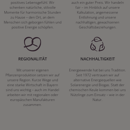
positives Lebensgefühl. Wir
auch ein guter Preis. Wir handeln
schenken natürliche, stilvolle
fair – im Hinblick auf unsere
Momente für harmonische Stunden
Kalkulation, angemessene
zu Hause – den Ort, an dem
Entlohnung und unsere
Menschen sich geborgen fühlen und
nachhaltigen, gewachsenen
positive Energie schöpfen.
Geschäftsbeziehungen.
REGIONALITÄT
NACHHALTIGKEIT
Mit unserer eigenen
Energiewende hat bei uns Tradition.
Pflanzenproduktion setzen wir auf
Seit 1972 vertrauen wir auf
unsere Region. Kurze Wege und
alternative Energiequellen wie
eine starke Wirtschaft in Bayern
Solarenergie und Biogas. Statt der
sind uns wichtig – auch im Handel
chemischen Keule kommen bei uns
arbeiten wir mit regionalen oder
Nützlinge zum Einsatz – wie in der
europäischen Manufakturen
Natur.
zusammen.