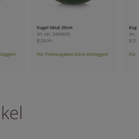
Kugel Ideal 20cm
Kugel Ideal 25cm
Art.-Nr.: 3406600
Art.-Nr.: 3406610
B:20cm
B:25cm
Für Preisangaben bitte einloggen!
Für Preisangaben b
kel