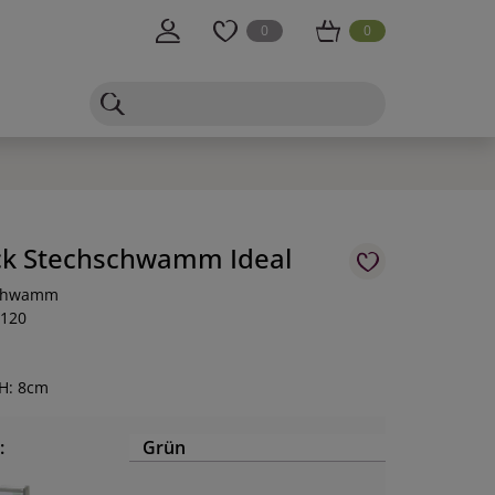
0
0
k Stechschwamm Ideal
schwamm
-120
 H: 8cm
:
Grün