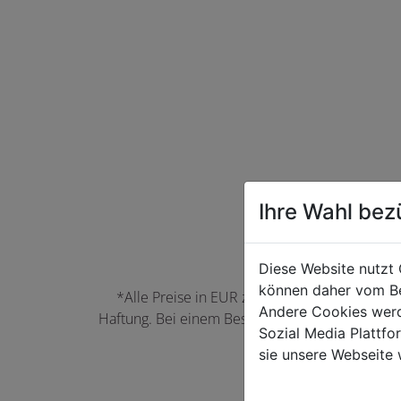
Ihre Wahl bez
Diese Website nutzt 
können daher vom Be
*Alle Preise in EUR zzgl. der jeweils gülti
Andere Cookies werd
Haftung. Bei einem Bestellwert unter 50,00 EU
Sozial Media Plattf
können Farbabwei
sie unsere Webseite 