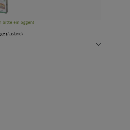
 bitte einloggen!
age
(
Ausland
)