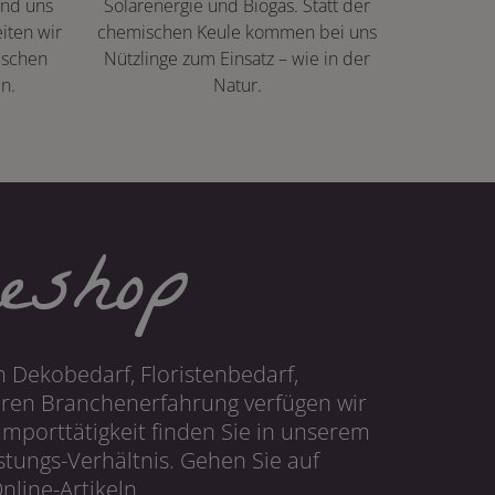
ind uns
Solarenergie und Biogas. Statt der
iten wir
chemischen Keule kommen bei uns
ischen
Nützlinge zum Einsatz – wie in der
n.
Natur.
eshop
 Dekobedarf, Floristenbedarf,
hren Branchenerfahrung verfügen wir
mporttätigkeit finden Sie in unserem
tungs-Verhältnis. Gehen Sie auf
line-Artikeln.