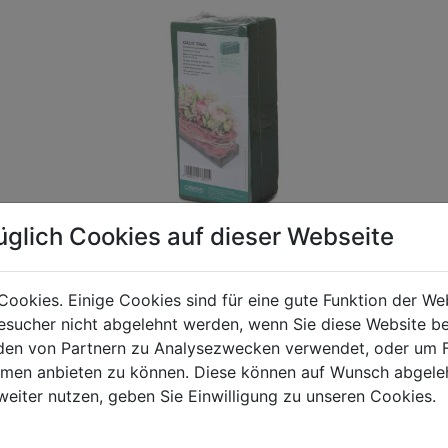
üglich Cookies auf dieser Webseite
Cookies. Einige Cookies sind für eine gute Funktion der W
sucher nicht abgelehnt werden, wenn Sie diese Website b
gen Mehrwertsteuer und Versandkosten. Für Irrtümer und fehler
en von Partnern zu Analysezwecken verwendet, oder um 
R behalten wir uns die Berechnung eines Mindermengenzuschla
ormen anbieten zu können. Diese können auf Wunsch abgele
chungen zwischen der Bildschirmdarstellung und dem Originala
weiter nutzen, geben Sie Einwilligung zu unseren Cookies.