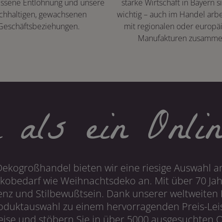
ssene Entlohnung und unsere
starke Wirtschaft in Bayern s
chhaltigen, gewachsenen
wichtig – auch im Handel arbe
Geschäftsbeziehungen.
mit regionalen oder europä
Manufakturen zusamme
 als ein Onlin
Dekogroßhandel bieten wir eine riesige Auswahl an
obedarf wie Weihnachtsdeko an. Mit über 70 Ja
 und Stilbewußtsein. Dank unserer weltweiten I
roduktauswahl zu einem hervorragenden Preis-Leis
ise und stöbern Sie in über 5000 ausgesuchten On