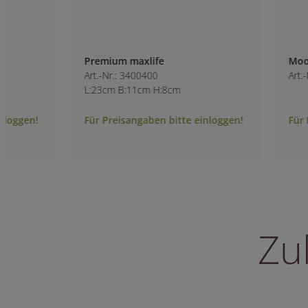
Premium maxlife
Moosgitter 1/1
Art.-Nr.: 3400400
Art.-Nr.: 8904100
L:23cm B:11cm H:8cm
Für Preisangaben bitte einloggen!
Für Preisangaben 
Zu