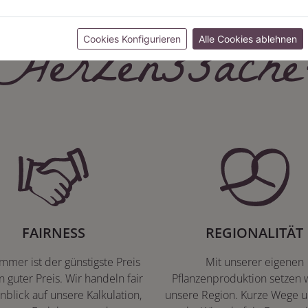
Herzenssache
Cookies Konfigurieren
Alle Cookies ablehnen
FAIRNESS
REGIONALITÄT
immer ist der günstigste Preis
Mit unserer eigenen
n guter Preis. Wir handeln fair
Pflanzenproduktion setzen w
nblick auf unsere Kalkulation,
unsere Region. Kurze Wege u