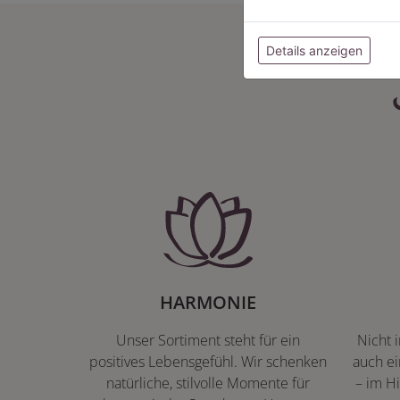
Details anzeigen
HARMONIE
Unser Sortiment steht für ein
Nicht 
positives Lebensgefühl. Wir schenken
auch ei
natürliche, stilvolle Momente für
– im Hi