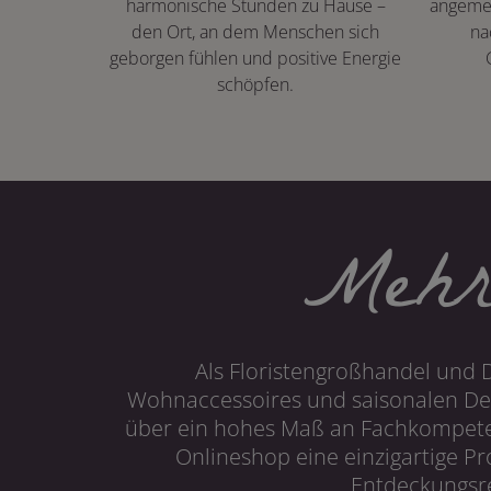
harmonische Stunden zu Hause –
angeme
den Ort, an dem Menschen sich
na
geborgen fühlen und positive Energie
schöpfen.
Mehr
Als Floristengroßhandel und 
Wohnaccessoires und saisonalen Dek
über ein hohes Maß an Fachkompetenz
Onlineshop eine einzigartige P
Entdeckungsre