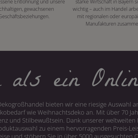
ssene Entlohnung und unsere
starke Wirtschaft in Bayern s
chhaltigen, gewachsenen
wichtig – auch im Handel arbe
Geschäftsbeziehungen.
mit regionalen oder europä
Manufakturen zusamme
 als ein Onlin
Dekogroßhandel bieten wir eine riesige Auswahl an
obedarf wie Weihnachtsdeko an. Mit über 70 Ja
 und Stilbewußtsein. Dank unserer weltweiten I
roduktauswahl zu einem hervorragenden Preis-Leis
ise und stöbern Sie in über 5000 ausgesuchten On