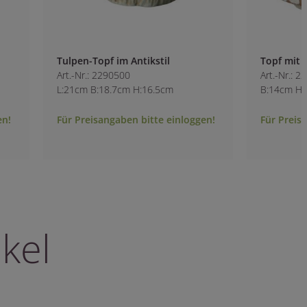
Tulpen-Topf im Antikstil
Topf mit Rillenmu
Art.-Nr.: 2290500
Art.-Nr.: 2290800
L:21cm B:18.7cm H:16.5cm
B:14cm H:13cm
Für Preisangaben bitte einloggen!
Für Preisangaben b
kel