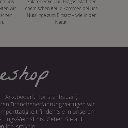
ind uns
Solarenergie und Biogas. Statt der
iten wir
chemischen Keule kommen bei uns
ischen
Nützlinge zum Einsatz – wie in der
n.
Natur.
eshop
 Dekobedarf, Floristenbedarf,
hren Branchenerfahrung verfügen wir
mporttätigkeit finden Sie in unserem
tungs-Verhältnis. Gehen Sie auf
line-Artikeln.