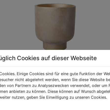
üglich Cookies auf dieser Webseite
Cookies. Einige Cookies sind für eine gute Funktion der W
sucher nicht abgelehnt werden, wenn Sie diese Website b
gen Mehrwertsteuer und Versandkosten. Für Irrtümer und fehler
en von Partnern zu Analysezwecken verwendet, oder um 
R behalten wir uns die Berechnung eines Mindermengenzuschla
ormen anbieten zu können. Diese können auf Wunsch abgele
chungen zwischen der Bildschirmdarstellung und dem Originala
weiter nutzen, geben Sie Einwilligung zu unseren Cookies.