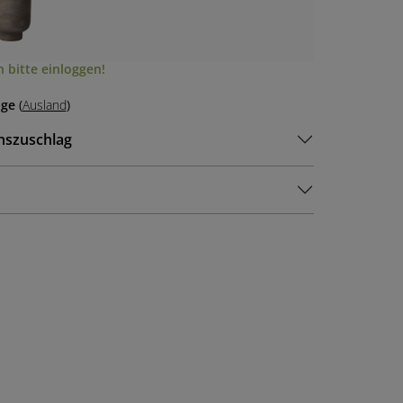
 bitte einloggen!
age
(
Ausland
)
nszuschlag