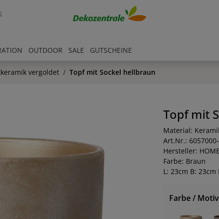
N
RATION
OUTDOOR
SALE
GUTSCHEINE
kkeramik vergoldet
Topf mit Sockel hellbraun
Topf mit 
Material: Kerami
Art.Nr.: 6057000
Hersteller: HOM
Farbe: Braun
L: 23cm B: 23cm
Farbe / Motiv