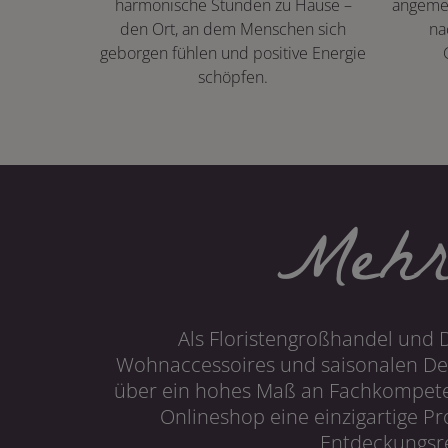
harmonische Stunden zu Hause –
angeme
den Ort, an dem Menschen sich
na
geborgen fühlen und positive Energie
schöpfen.
Mehr
Als Floristengroßhandel und 
Wohnaccessoires und saisonalen Dek
über ein hohes Maß an Fachkompetenz
Onlineshop eine einzigartige P
Entdeckungsre