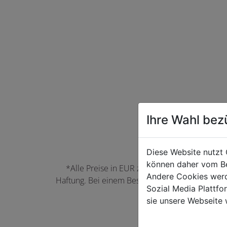
Ihre Wahl bez
Diese Website nutzt 
können daher vom Be
*Alle Preise in EUR zzgl. der jeweils gülti
Andere Cookies werd
Haftung. Bei einem Bestellwert unter 50,00 EU
Sozial Media Plattf
können Farbabwei
sie unsere Webseite 