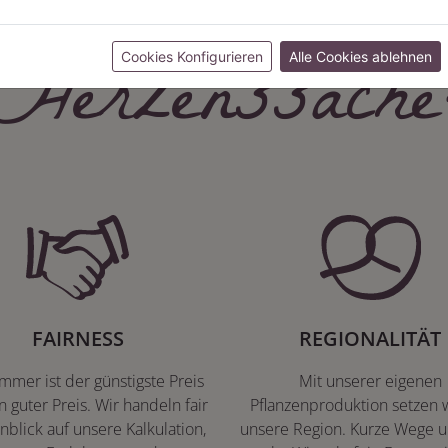
Herzenssache
Cookies Konfigurieren
Alle Cookies ablehnen
FAIRNESS
REGIONALITÄT
immer ist der günstigste Preis
Mit unserer eigenen
n guter Preis. Wir handeln fair
Pflanzenproduktion setzen w
nblick auf unsere Kalkulation,
unsere Region. Kurze Wege u