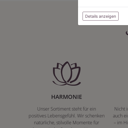
Details anzeigen
HARMONIE
Unser Sortiment steht für ein
Nicht 
positives Lebensgefühl. Wir schenken
auch ei
natürliche, stilvolle Momente für
– im Hi