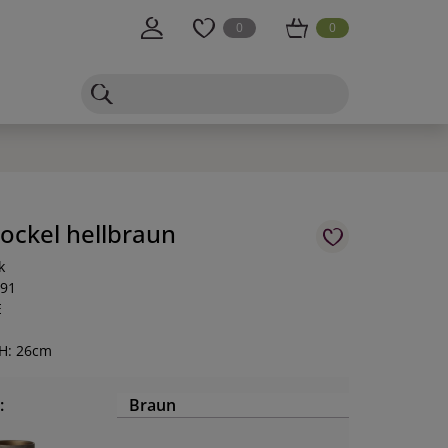
0
0
Sockel hellbraun
k
-91
E
 H: 26cm
:
Braun