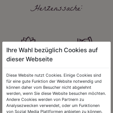
Herzenssache:
Ihre Wahl bezüglich Cookies auf
HARMONIE
FAIRNESS
dieser Webseite
Unser Sortiment steht für ein
Nicht immer ist der günstigste Preis
positives Lebensgefühl. Wir
auch ein guter Preis. Wir handeln
schenken natürliche, stilvolle
fair – im Hinblick auf unsere
Diese Website nutzt Cookies. Einige Cookies sind
Momente für harmonische Stunden
Kalkulation, angemessene
für eine gute Funktion der Website notwendig und
zu Hause – den Ort, an dem
Entlohnung und unsere
Menschen sich geborgen fühlen und
nachhaltigen, gewachsenen
können daher vom Besucher nicht abgelehnt
positive Energie schöpfen.
Geschäftsbeziehungen.
werden, wenn Sie diese Website besuchen möchten.
Andere Cookies werden von Partnern zu
Analysezwecken verwendet, oder um Funktionen
von Sozial Media Plattformen anbieten zu können.