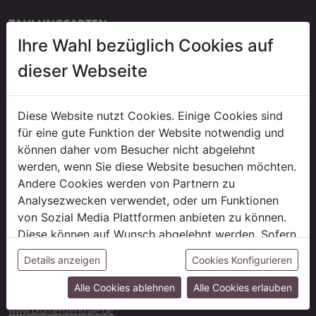
ZAHLUNGSARTEN
Ihre Wahl bezüglich Cookies auf
Bankeinzug
erst ab der dritten Bestellung
dieser Webseite
Kauf auf Rechnung
auf Anfrage
Diese Website nutzt Cookies. Einige Cookies sind
für eine gute Funktion der Website notwendig und
können daher vom Besucher nicht abgelehnt
LIEFERUNG
werden, wenn Sie diese Website besuchen möchten.
*Gratis Lieferung!
Andere Cookies werden von Partnern zu
Versandkostenfrei innerhalb Deutschlands ab 500 € Auftragswert
Analysezwecken verwendet, oder um Funktionen
(ausgenommen evtl. anfallende Speditions-/ Sperrgutkosten).
von Sozial Media Plattformen anbieten zu können.
Liefer- und Versandkosten
Diese können auf Wunsch abgelehnt werden. Sofern
sie unsere Webseite weiter nutzen, geben Sie
CASH & CARRY
Details anzeigen
Cookies Konfigurieren
Besuchen Sie unsere Abholmärkte Neben unseren Onlineangebot
Einwilligung zu unseren Cookies.
finden Sie dort auch ein riesiges Sortiment an tagesaktueller Ware
Alle Cookies ablehnen
Alle Cookies erlauben
und Schnittblumen.
www.blumenzentrale.de