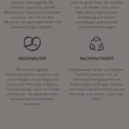
positives Lebensgefühl. Wir
auch ein guter Preis. Wir handeln
schenken natürliche, stilvolle
fair – im Hinblick auf unsere
Momente für harmonische Stunden
Kalkulation, angemessene
zu Hause – den Ort, an dem
Entlohnung und unsere
Menschen sich geborgen fühlen und
nachhaltigen, gewachsenen
positive Energie schöpfen.
Geschäftsbeziehungen.
REGIONALITÄT
NACHHALTIGKEIT
Mit unserer eigenen
Energiewende hat bei uns Tradition.
Pflanzenproduktion setzen wir auf
Seit 1972 vertrauen wir auf
unsere Region. Kurze Wege und
alternative Energiequellen wie
eine starke Wirtschaft in Bayern
Solarenergie und Biogas. Statt der
sind uns wichtig – auch im Handel
chemischen Keule kommen bei uns
arbeiten wir mit regionalen oder
Nützlinge zum Einsatz – wie in der
europäischen Manufakturen
Natur.
zusammen.