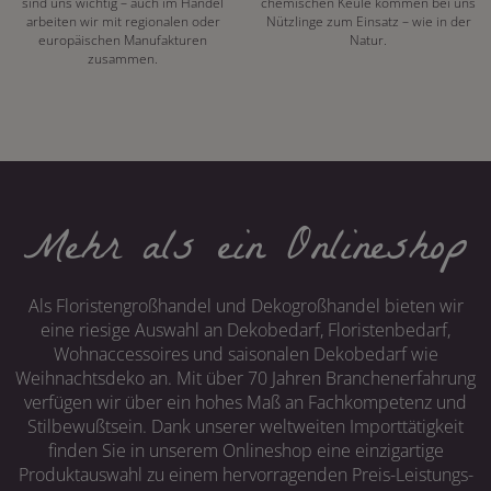
sind uns wichtig – auch im Handel
chemischen Keule kommen bei uns
arbeiten wir mit regionalen oder
Nützlinge zum Einsatz – wie in der
europäischen Manufakturen
Natur.
zusammen.
Mehr als ein Onlineshop
Als Floristengroßhandel und Dekogroßhandel bieten wir
eine riesige Auswahl an Dekobedarf, Floristenbedarf,
Wohnaccessoires und saisonalen Dekobedarf wie
Weihnachtsdeko an. Mit über 70 Jahren Branchenerfahrung
verfügen wir über ein hohes Maß an Fachkompetenz und
Stilbewußtsein. Dank unserer weltweiten Importtätigkeit
finden Sie in unserem Onlineshop eine einzigartige
Produktauswahl zu einem hervorragenden Preis-Leistungs-