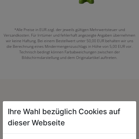
*Alle Preise in EUR zzgl. der jeweils gültigen Mehrwertsteuer und
Versandkosten. Für Irrtümer und fehlerhaft angezeigte Angaben übernehmen
wir keine Haftung. Bei einem Bestellwert unter 50,00 EUR behalten wir uns
die Berechnung eines Mindermengenzuschlags in Höhe von 5,00 EUR vor.
Technisch bedingt können Farbabweichungen zwischen der
Bildschirmdarstellung und dem Originalartikel auftreten.
Herzenssache:
Ihre Wahl bezüglich Cookies auf
dieser Webseite