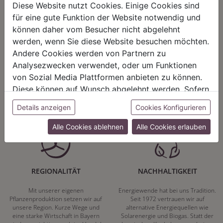
Diese Website nutzt Cookies. Einige Cookies sind
für eine gute Funktion der Website notwendig und
können daher vom Besucher nicht abgelehnt
werden, wenn Sie diese Website besuchen möchten.
HARMONIE
FAIRNESS
Andere Cookies werden von Partnern zu
Analysezwecken verwendet, oder um Funktionen
Unser Sortiment steht für ein
Nicht immer ist der günstigste Preis
positives Lebensgefühl. Wir
auch ein guter Preis. Wir handeln
von Sozial Media Plattformen anbieten zu können.
schenken natürliche, stilvolle
fair – im Hinblick auf unsere
Diese können auf Wunsch abgelehnt werden. Sofern
Momente für harmonische Stunden
Kalkulation, angemessene
zu Hause – den Ort, an dem
Entlohnung und unsere
sie unsere Webseite weiter nutzen, geben Sie
Details anzeigen
Cookies Konfigurieren
Menschen sich geborgen fühlen und
nachhaltigen, gewachsenen
Einwilligung zu unseren Cookies.
positive Energie schöpfen.
Geschäftsbeziehungen.
Alle Cookies ablehnen
Alle Cookies erlauben
REGIONALITÄT
NACHHALTIGKEIT
Mit unserer eigenen
Energiewende hat bei uns Tradition.
Pflanzenproduktion setzen wir auf
Seit 1972 vertrauen wir auf
unsere Region. Kurze Wege und
alternative Energiequellen wie
eine starke Wirtschaft in Bayern
Solarenergie und Biogas. Statt der