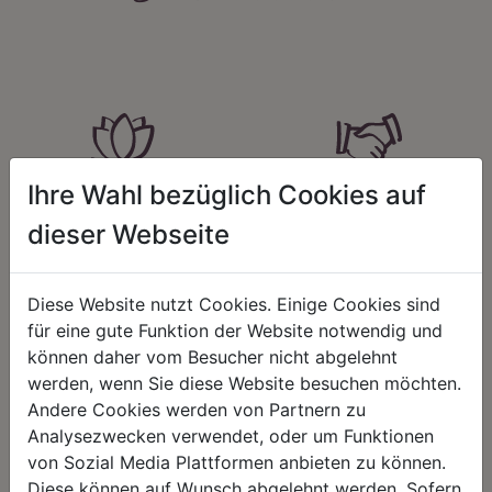
Ihre Wahl bezüglich Cookies auf
HARMONIE
FAIRNESS
dieser Webseite
Unser Sortiment steht für ein
Nicht immer ist der günstigste Preis
positives Lebensgefühl. Wir
auch ein guter Preis. Wir handeln
schenken natürliche, stilvolle
fair – im Hinblick auf unsere
Momente für harmonische Stunden
Kalkulation, angemessene
Diese Website nutzt Cookies. Einige Cookies sind
zu Hause – den Ort, an dem
Entlohnung und unsere
für eine gute Funktion der Website notwendig und
Menschen sich geborgen fühlen und
nachhaltigen, gewachsenen
positive Energie schöpfen.
Geschäftsbeziehungen.
können daher vom Besucher nicht abgelehnt
werden, wenn Sie diese Website besuchen möchten.
Andere Cookies werden von Partnern zu
Analysezwecken verwendet, oder um Funktionen
von Sozial Media Plattformen anbieten zu können.
REGIONALITÄT
NACHHALTIGKEIT
Diese können auf Wunsch abgelehnt werden. Sofern