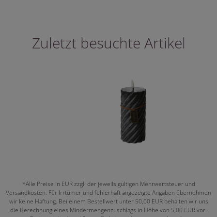
Zuletzt besuchte Artikel
*Alle Preise in EUR zzgl. der jeweils gültigen Mehrwertsteuer und
Versandkosten. Für Irrtümer und fehlerhaft angezeigte Angaben übernehmen
wir keine Haftung. Bei einem Bestellwert unter 50,00 EUR behalten wir uns
die Berechnung eines Mindermengenzuschlags in Höhe von 5,00 EUR vor.