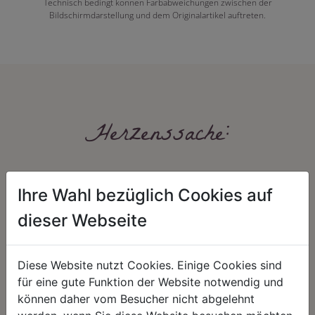
Technisch bedingt können Farbabweichungen zwischen der
Bildschirmdarstellung und dem Originalartikel auftreten.
Herzenssache:
Ihre Wahl bezüglich Cookies auf
dieser Webseite
Diese Website nutzt Cookies. Einige Cookies sind
HARMONIE
FAIRNESS
für eine gute Funktion der Website notwendig und
Unser Sortiment steht für ein
Nicht immer ist der günstigste Preis
können daher vom Besucher nicht abgelehnt
positives Lebensgefühl. Wir
auch ein guter Preis. Wir handeln