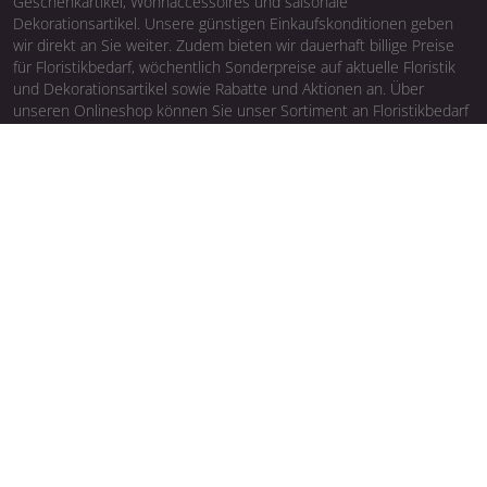
Geschenkartikel, Wohnaccessoires und saisonale
Dekorationsartikel. Unsere günstigen Einkaufskonditionen geben
wir direkt an Sie weiter. Zudem bieten wir dauerhaft billige Preise
für Floristikbedarf, wöchentlich Sonderpreise auf aktuelle Floristik
und Dekorationsartikel sowie Rabatte und Aktionen an. Über
unseren Onlineshop können Sie unser Sortiment an Floristikbedarf
und Wohnaccessoires europaweit online kaufen. Floristen und
Dekorateuren bieten wir Inspirationen für saisonale Floristik,
Schaufensterdekorationen und vieles mehr.
WERDEN SIE KUNDE BEI UNS
Sie sind Gewerbetreibender oder Selbstständiger und möchten bei
uns Floristenbedarf und Dekobedarf online bestellen? Einfach den
Kundenantrag ausfüllen und zusammen mit Ihrem
Gewerbenachweis via E-Mail: internet@blumenzentrale.de, Fax: 089
991599-90 oder WhatsApp: +49 176 47799155 an uns übermitteln.
Nach der Freischaltung Ihres Kundenkontos erhalten Sie per E-Mail
Ihre Zugangsdaten für den Onlineshop.
Zum Kundenantrag