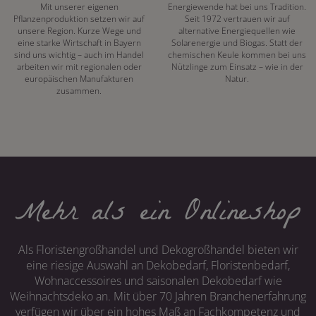
Mit unserer eigenen
Energiewende hat bei uns Tradition.
Pflanzenproduktion setzen wir auf
Seit 1972 vertrauen wir auf
unsere Region. Kurze Wege und
alternative Energiequellen wie
eine starke Wirtschaft in Bayern
Solarenergie und Biogas. Statt der
sind uns wichtig – auch im Handel
chemischen Keule kommen bei uns
arbeiten wir mit regionalen oder
Nützlinge zum Einsatz – wie in der
europäischen Manufakturen
Natur.
zusammen.
Mehr als ein Onlineshop
Als Floristengroßhandel und Dekogroßhandel bieten wir
eine riesige Auswahl an Dekobedarf, Floristenbedarf,
Wohnaccessoires und saisonalen Dekobedarf wie
Weihnachtsdeko an. Mit über 70 Jahren Branchenerfahrung
verfügen wir über ein hohes Maß an Fachkompetenz und