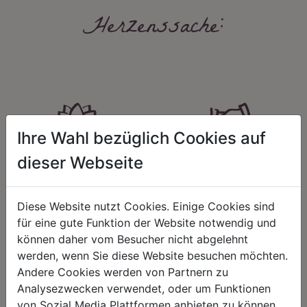
Herzenssache:
Ihre Wahl bezüglich Cookies auf
HARMONIE
FAIRNESS
dieser Webseite
Unser Sortiment steht für ein
Nicht immer ist der günstigste Preis
positives Lebensgefühl. Wir
auch ein guter Preis. Wir handeln
schenken natürliche, stilvolle
fair – im Hinblick auf unsere
Diese Website nutzt Cookies. Einige Cookies sind
Momente für harmonische Stunden
Kalkulation, angemessene
für eine gute Funktion der Website notwendig und
zu Hause – den Ort, an dem
Entlohnung und unsere
können daher vom Besucher nicht abgelehnt
Menschen sich geborgen fühlen und
nachhaltigen, gewachsenen
positive Energie schöpfen.
Geschäftsbeziehungen.
werden, wenn Sie diese Website besuchen möchten.
Andere Cookies werden von Partnern zu
Analysezwecken verwendet, oder um Funktionen
von Sozial Media Plattformen anbieten zu können.