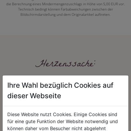
die Berechnung eines Mindermengenzuschlags in Höhe von 5,00 EUR vor.
Technisch bedingt können Farbabweichungen zwischen der
Bildschirmdarstellung und dem Originalartikel auftreten.
Herzenssache:
Ihre Wahl bezüglich Cookies auf
dieser Webseite
Diese Website nutzt Cookies. Einige Cookies sind
HARMONIE
FAIRNESS
für eine gute Funktion der Website notwendig und
können daher vom Besucher nicht abgelehnt
Unser Sortiment steht für ein
Nicht immer ist der günstigste Preis