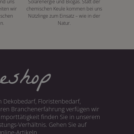
ind uns
Solarenergie und Biogas. Statt der
iten wir
chemischen Keule kommen bei uns
ischen
Nützlinge zum Einsatz – wie in der
n.
Natur.
eshop
 Dekobedarf, Floristenbedarf,
hren Branchenerfahrung verfügen wir
mporttätigkeit finden Sie in unserem
tungs-Verhältnis. Gehen Sie auf
line-Artikeln.