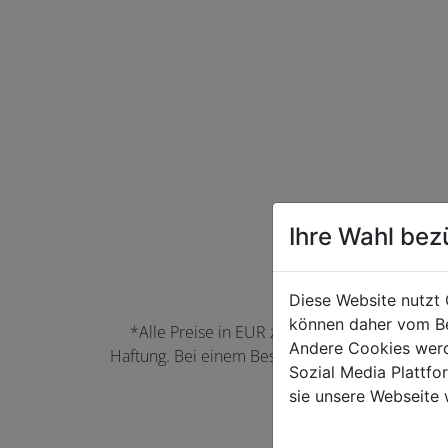
Ihre Wahl bez
Diese Website nutzt 
können daher vom Be
*Alle Preise in EUR zzgl. der jeweils gülti
Andere Cookies werd
Haftung. Bei einem Bestellwert unter 50,00 EU
Sozial Media Plattf
können Farbabwei
sie unsere Webseite 