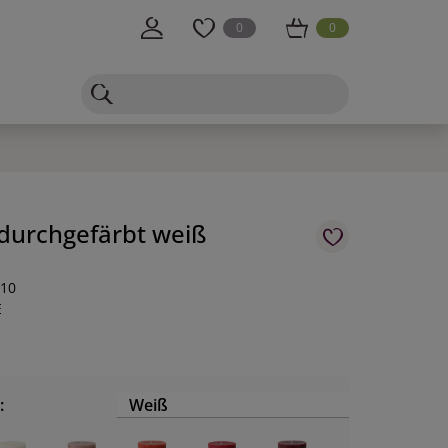
0
0
durchgefärbt weiß
-10
E
:
Weiß