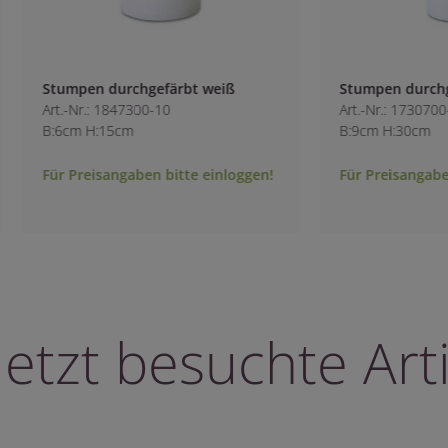
ärbt weiß
Stumpen durchgefärbt weiß
0
Art.-Nr.: 1730700-10
B:9cm H:30cm
bitte einloggen!
Für Preisangaben bitte einloggen!
letzt besuchte Arti