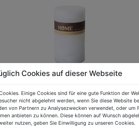
üglich Cookies auf dieser Webseite
Cookies. Einige Cookies sind für eine gute Funktion der W
sucher nicht abgelehnt werden, wenn Sie diese Website b
gen Mehrwertsteuer und Versandkosten. Für Irrtümer und fehler
en von Partnern zu Analysezwecken verwendet, oder um 
R behalten wir uns die Berechnung eines Mindermengenzuschla
ormen anbieten zu können. Diese können auf Wunsch abgele
chungen zwischen der Bildschirmdarstellung und dem Originala
weiter nutzen, geben Sie Einwilligung zu unseren Cookies.