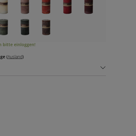
 bitte einloggen!
age
(
Ausland
)