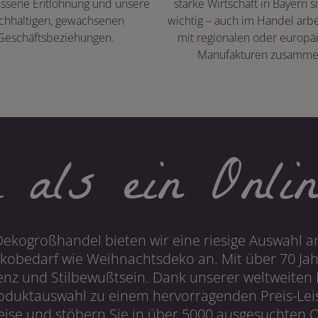
ssene Entlohnung und unsere
starke Wirtschaft in Bayern s
chhaltigen, gewachsenen
wichtig – auch im Handel arbe
Geschäftsbeziehungen.
mit regionalen oder europä
Manufakturen zusamme
 als ein Onlin
Dekogroßhandel bieten wir eine riesige Auswahl an
obedarf wie Weihnachtsdeko an. Mit über 70 Ja
 und Stilbewußtsein. Dank unserer weltweiten I
roduktauswahl zu einem hervorragenden Preis-Leis
ise und stöbern Sie in über 5000 ausgesuchten On