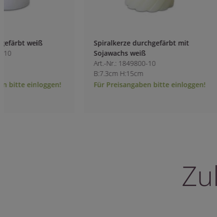
Spiralkerze durchgefärbt mit
Stumpen durchgef
Sojawachs weiß
Art.-Nr.: 1847300-1
Art.-Nr.: 1849800-10
B:6cm H:15cm
B:7.3cm H:15cm
Für Preisangaben bitte einloggen!
Für Preisangaben 
Zu