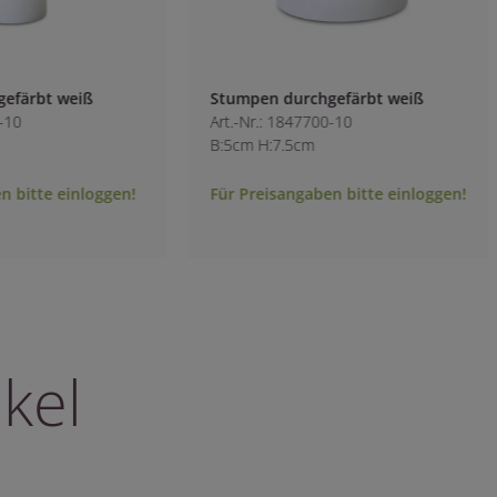
Stumpen durchgefärbt weiß
Stumpen durchgef
Art.-Nr.: 1847700-10
Art.-Nr.: 1730300-1
B:5cm H:7.5cm
B:9cm H:20cm
Für Preisangaben bitte einloggen!
Für Preisangaben b
kel