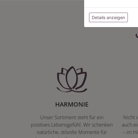
Details anzeigen
HARMONIE
Unser Sortiment steht für ein
Nicht 
positives Lebensgefühl. Wir schenken
auch ei
natürliche, stilvolle Momente für
– im Hi