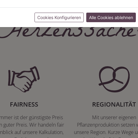
Herzenssache
Cookies Konfigurieren
Alle Cookies ablehnen
FAIRNESS
REGIONALITÄT
immer ist der günstigste Preis
Mit unserer eigenen
n guter Preis. Wir handeln fair
Pflanzenproduktion setzen w
nblick auf unsere Kalkulation,
unsere Region. Kurze Wege u