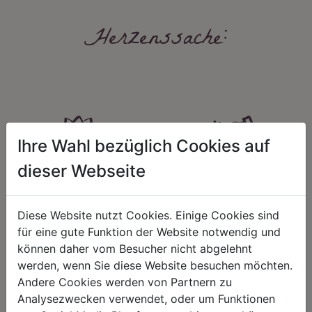
Herzenssache:
Ihre Wahl bezüglich Cookies auf
dieser Webseite
HARMONIE
FAIRNESS
Unser Sortiment steht für ein
Nicht immer ist der günstigste Preis
positives Lebensgefühl. Wir
auch ein guter Preis. Wir handeln
Diese Website nutzt Cookies. Einige Cookies sind
schenken natürliche, stilvolle
fair – im Hinblick auf unsere
für eine gute Funktion der Website notwendig und
Momente für harmonische Stunden
Kalkulation, angemessene
zu Hause – den Ort, an dem
Entlohnung und unsere
können daher vom Besucher nicht abgelehnt
Menschen sich geborgen fühlen und
nachhaltigen, gewachsenen
werden, wenn Sie diese Website besuchen möchten.
positive Energie schöpfen.
Geschäftsbeziehungen.
Andere Cookies werden von Partnern zu
Analysezwecken verwendet, oder um Funktionen