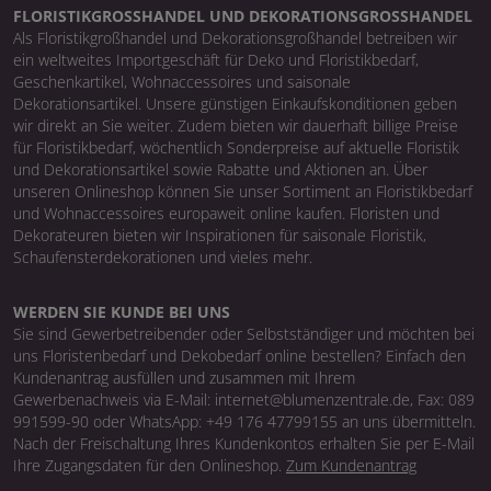
FLORISTIKGROSSHANDEL UND DEKORATIONSGROSSHANDEL
Als Floristikgroßhandel und Dekorationsgroßhandel betreiben wir
ein weltweites Importgeschäft für Deko und Floristikbedarf,
Geschenkartikel, Wohnaccessoires und saisonale
Dekorationsartikel. Unsere günstigen Einkaufskonditionen geben
wir direkt an Sie weiter. Zudem bieten wir dauerhaft billige Preise
für Floristikbedarf, wöchentlich Sonderpreise auf aktuelle Floristik
und Dekorationsartikel sowie Rabatte und Aktionen an. Über
unseren Onlineshop können Sie unser Sortiment an Floristikbedarf
und Wohnaccessoires europaweit online kaufen. Floristen und
Dekorateuren bieten wir Inspirationen für saisonale Floristik,
Schaufensterdekorationen und vieles mehr.
WERDEN SIE KUNDE BEI UNS
Sie sind Gewerbetreibender oder Selbstständiger und möchten bei
uns Floristenbedarf und Dekobedarf online bestellen? Einfach den
Kundenantrag ausfüllen und zusammen mit Ihrem
Gewerbenachweis via E-Mail: internet@blumenzentrale.de, Fax: 089
991599-90 oder WhatsApp: +49 176 47799155 an uns übermitteln.
Nach der Freischaltung Ihres Kundenkontos erhalten Sie per E-Mail
Ihre Zugangsdaten für den Onlineshop.
Zum Kundenantrag