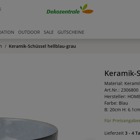
N
RATION
OUTDOOR
SALE
GUTSCHEINE
h
Keramik-Schüssel hellblau-grau
Keramik-S
Material: Kerami
Art.Nr.: 2306800
Hersteller: HOM
Farbe: Blau
B: 20cm H: 6.1c
Für Preisangaben
Lieferzeit
3 - 4 T