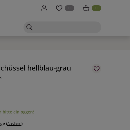
0
0
chüssel hellblau-grau
k
E
m
 bitte einloggen!
age
(
Ausland
)