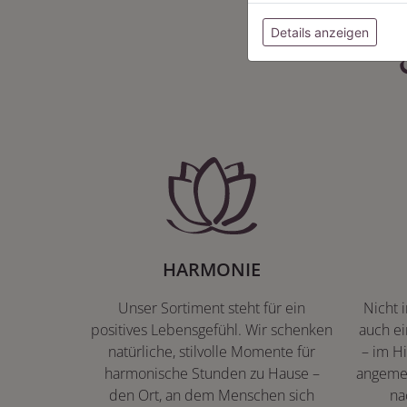
Details anzeigen
HARMONIE
Unser Sortiment steht für ein
Nicht 
positives Lebensgefühl. Wir schenken
auch ei
natürliche, stilvolle Momente für
– im Hi
harmonische Stunden zu Hause –
angeme
den Ort, an dem Menschen sich
na