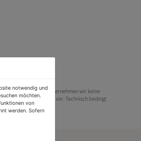
ebsite notwendig und
haft angezeigte Angaben übernehmen wir keine
esuchen möchten.
gs in Höhe von 5,00 EUR vor. Technisch bedingt
Funktionen von
rtikel auftreten.
hnt werden. Sofern