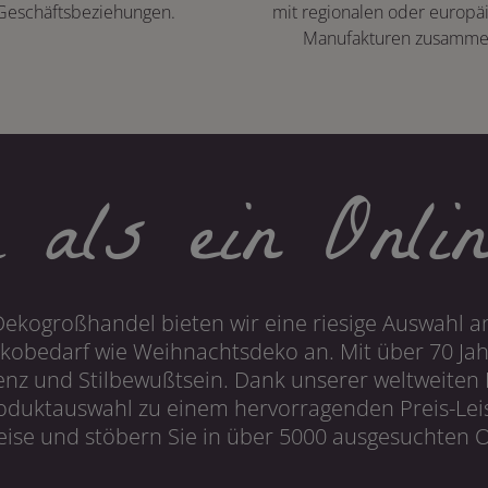
Geschäftsbeziehungen.
mit regionalen oder europä
Manufakturen zusamme
 als ein Onlin
Dekogroßhandel bieten wir eine riesige Auswahl an
obedarf wie Weihnachtsdeko an. Mit über 70 Ja
 und Stilbewußtsein. Dank unserer weltweiten I
roduktauswahl zu einem hervorragenden Preis-Leis
ise und stöbern Sie in über 5000 ausgesuchten On