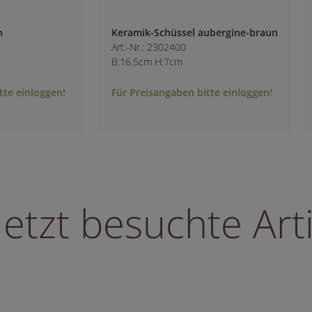
 aubergine-braun
Keramik-Teller antikweiß
Art.-Nr.: 2306300
B:21cm
bitte einloggen!
Für Preisangaben bitte einloggen!
letzt besuchte Arti