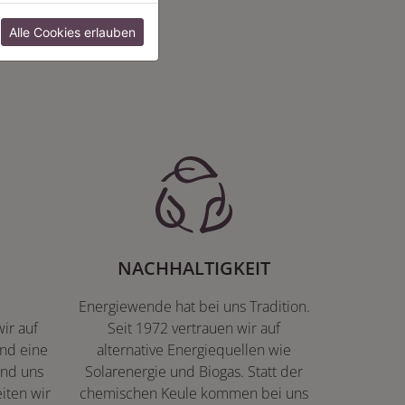
:
Alle Cookies erlauben
NACHHALTIGKEIT
Energiewende hat bei uns Tradition.
ir auf
Seit 1972 vertrauen wir auf
nd eine
alternative Energiequellen wie
ind uns
Solarenergie und Biogas. Statt der
iten wir
chemischen Keule kommen bei uns