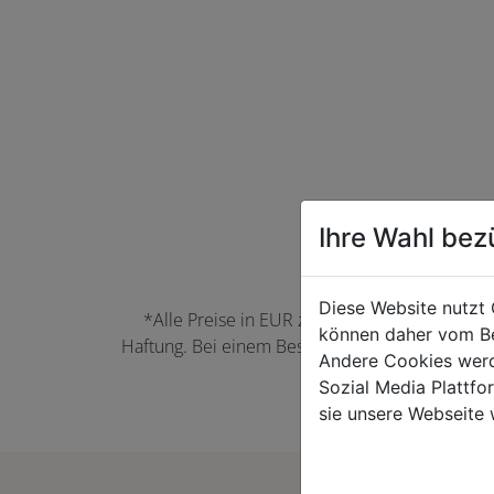
Ihre Wahl bez
Diese Website nutzt 
*Alle Preise in EUR zzgl. der jeweils gülti
können daher vom Be
Haftung. Bei einem Bestellwert unter 50,00 EU
Andere Cookies werd
können Farbabwei
Sozial Media Plattf
sie unsere Webseite 