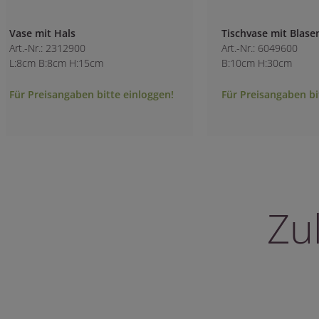
Tischvase mit Blasen
Keramik-Schüssel
Art.-Nr.: 6049600
Art.-Nr.: 2302400
B:10cm H:30cm
B:16.5cm H:7cm
Für Preisangaben bitte einloggen!
Für Preisangaben 
Zu