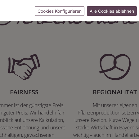
Herzenssache
Cookies Konfigurieren
Alle Cookies ablehnen
FAIRNESS
REGIONALITÄT
immer ist der günstigste Preis
Mit unserer eigenen
n guter Preis. Wir handeln fair
Pflanzenproduktion setzen w
nblick auf unsere Kalkulation,
unsere Region. Kurze Wege u
ssene Entlohnung und unsere
starke Wirtschaft in Bayern s
chhaltigen, gewachsenen
wichtig – auch im Handel arbe