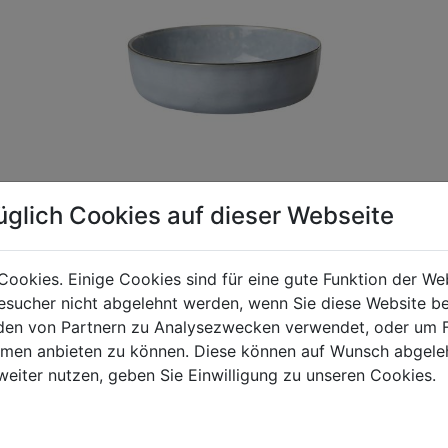
üglich Cookies auf dieser Webseite
Cookies. Einige Cookies sind für eine gute Funktion der W
gen Mehrwertsteuer und Versandkosten. Für Irrtümer und fehler
sucher nicht abgelehnt werden, wenn Sie diese Website b
R behalten wir uns die Berechnung eines Mindermengenzuschla
en von Partnern zu Analysezwecken verwendet, oder um 
chungen zwischen der Bildschirmdarstellung und dem Originala
ormen anbieten zu können. Diese können auf Wunsch abgele
weiter nutzen, geben Sie Einwilligung zu unseren Cookies.