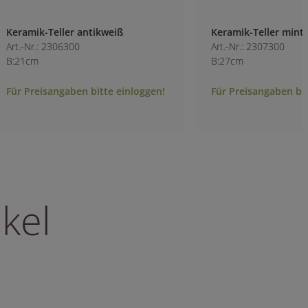
Keramik-Teller mintgrün
Keramik-Teller az
Art.-Nr.: 2307300
Art.-Nr.: 2308400-7
B:27cm
B:25cm
Für Preisangaben bitte einloggen!
Für Preisangaben b
kel