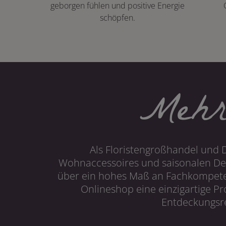
geborgen fühlen und positive Energie
schöpfen.
Mehr
Als Floristengroßhandel und 
Wohnaccessoires und saisonalen Dek
über ein hohes Maß an Fachkompetenz
Onlineshop eine einzigartige P
Entdeckungsre