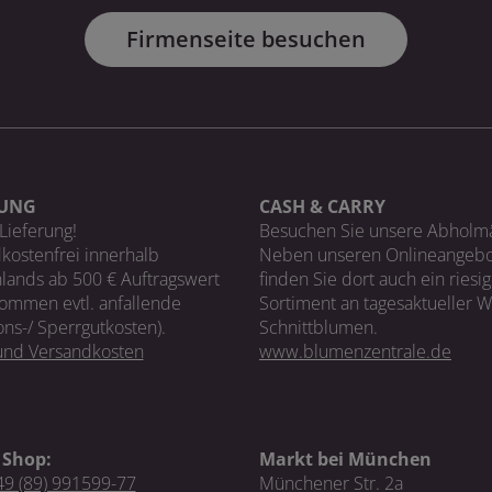
Firmenseite besuchen
RUNG
CASH & CARRY
Lieferung!
Besuchen Sie unsere Abholm
kostenfrei innerhalb
Neben unseren Onlineangebo
lands ab 500 € Auftragswert
finden Sie dort auch ein riesi
ommen evtl. anfallende
Sortiment an tagesaktueller 
ons-/ Sperrgutkosten).
Schnittblumen.
 und Versandkosten
www.blumenzentrale.de
 Shop:
Markt bei München
9 (89) 991599-77
Münchener Str. 2a