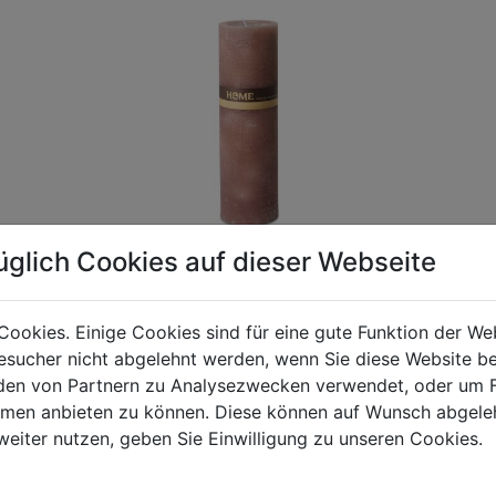
üglich Cookies auf dieser Webseite
Cookies. Einige Cookies sind für eine gute Funktion der W
sucher nicht abgelehnt werden, wenn Sie diese Website b
gen Mehrwertsteuer und Versandkosten. Für Irrtümer und fehler
en von Partnern zu Analysezwecken verwendet, oder um 
R behalten wir uns die Berechnung eines Mindermengenzuschla
ormen anbieten zu können. Diese können auf Wunsch abgele
chungen zwischen der Bildschirmdarstellung und dem Originala
weiter nutzen, geben Sie Einwilligung zu unseren Cookies.