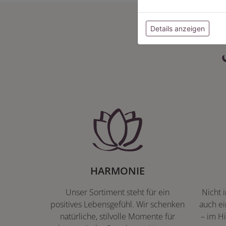
Details anzeigen
HARMONIE
Unser Sortiment steht für ein
Nicht 
positives Lebensgefühl. Wir schenken
auch ei
natürliche, stilvolle Momente für
– im Hi