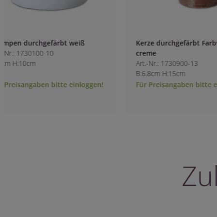
Kerze durchgefärbt Farbverlauf
Mehrdochtkerze d
creme
Art.-Nr.: 1848700-1
Art.-Nr.: 1730900-13
B:15cm H:15cm
B:6.8cm H:15cm
Für Preisangaben bitte einloggen!
Für Preisangaben 
Zu