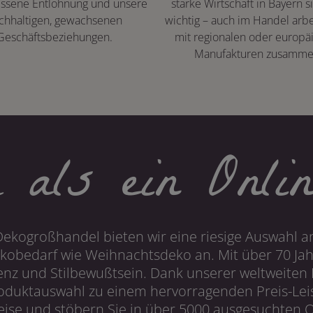
ssene Entlohnung und unsere
starke Wirtschaft in Bayern s
chhaltigen, gewachsenen
wichtig – auch im Handel arbe
Geschäftsbeziehungen.
mit regionalen oder europä
Manufakturen zusamme
 als ein Onlin
Dekogroßhandel bieten wir eine riesige Auswahl an
obedarf wie Weihnachtsdeko an. Mit über 70 Ja
 und Stilbewußtsein. Dank unserer weltweiten I
roduktauswahl zu einem hervorragenden Preis-Leis
ise und stöbern Sie in über 5000 ausgesuchten On