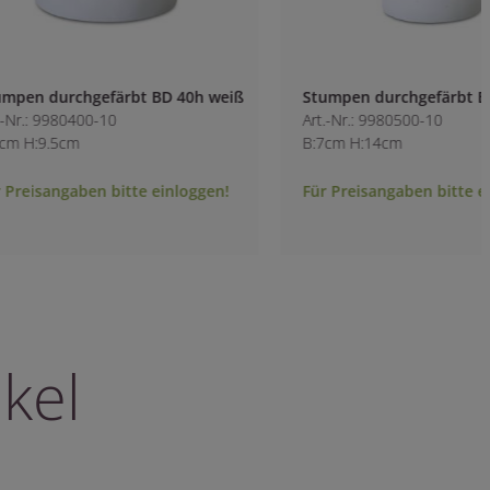
Stumpen durchgefärbt BD 62h weiß
Stumpen durchgef
Art.-Nr.: 9980500-10
Art.-Nr.: 1847300-1
B:7cm H:14cm
B:6cm H:15cm
Für Preisangaben bitte einloggen!
Für Preisangaben b
kel