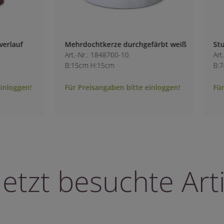
urchgefärbt weiß
Stumpen durchgefärbt BD 40h weiß
0
Art.-Nr.: 9980400-10
B:7cm H:9.5cm
bitte einloggen!
Für Preisangaben bitte einloggen!
letzt besuchte Arti