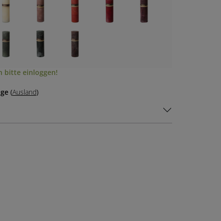
 bitte einloggen!
age
(
Ausland
)