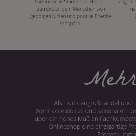
harmonische Stunden zu Hause –
angeme
den Ort, an dem Menschen sich
na
geborgen fühlen und positive Energie
schöpfen.
Mehr
Als Floristengroßhandel und 
Wohnaccessoires und saisonalen Dek
über ein hohes Maß an Fachkompetenz
Onlineshop eine einzigartige P
Entdeckungsre