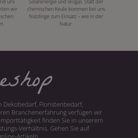
ind uns
Solarenergie und Biogas. Statt der
iten wir
chemischen Keule kommen bei uns
ischen
Nützlinge zum Einsatz – wie in der
n.
Natur.
eshop
 Dekobedarf, Floristenbedarf,
hren Branchenerfahrung verfügen wir
mporttätigkeit finden Sie in unserem
tungs-Verhältnis. Gehen Sie auf
line-Artikeln.