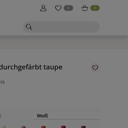
0
0
durchgefärbt taupe
-15
E
:
Weiß