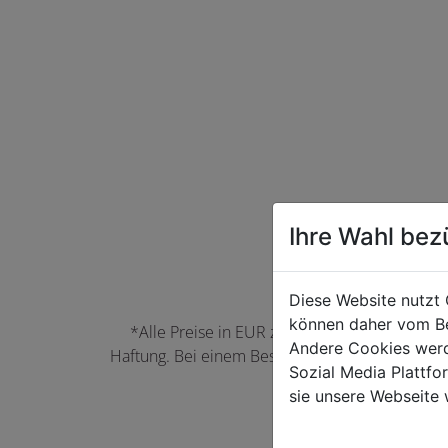
Ihre Wahl bez
Diese Website nutzt 
können daher vom Be
*Alle Preise in EUR zzgl. der jeweils gülti
Andere Cookies werd
Haftung. Bei einem Bestellwert unter 50,00 EU
Sozial Media Plattf
können Farbabwei
sie unsere Webseite 