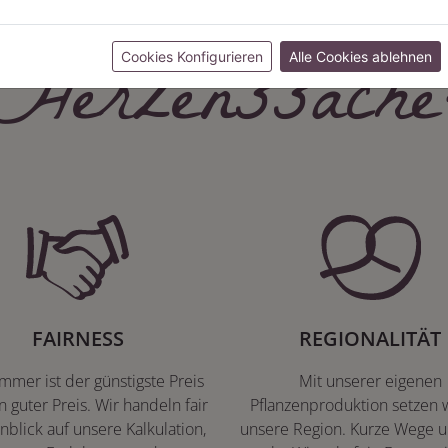
Herzenssache
Cookies Konfigurieren
Alle Cookies ablehnen
FAIRNESS
REGIONALITÄT
immer ist der günstigste Preis
Mit unserer eigenen
n guter Preis. Wir handeln fair
Pflanzenproduktion setzen w
nblick auf unsere Kalkulation,
unsere Region. Kurze Wege u