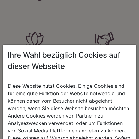
Ihre Wahl bezüglich Cookies auf
HARMONIE
FAIRNESS
dieser Webseite
Unser Sortiment steht für ein
Nicht immer ist der günstigste Preis
positives Lebensgefühl. Wir
auch ein guter Preis. Wir handeln
schenken natürliche, stilvolle
fair – im Hinblick auf unsere
Momente für harmonische Stunden
Kalkulation, angemessene
Diese Website nutzt Cookies. Einige Cookies sind
zu Hause – den Ort, an dem
Entlohnung und unsere
für eine gute Funktion der Website notwendig und
Menschen sich geborgen fühlen und
nachhaltigen, gewachsenen
positive Energie schöpfen.
Geschäftsbeziehungen.
können daher vom Besucher nicht abgelehnt
werden, wenn Sie diese Website besuchen möchten.
Andere Cookies werden von Partnern zu
Analysezwecken verwendet, oder um Funktionen
von Sozial Media Plattformen anbieten zu können.
REGIONALITÄT
NACHHALTIGKEIT
Diese können auf Wunsch abgelehnt werden. Sofern