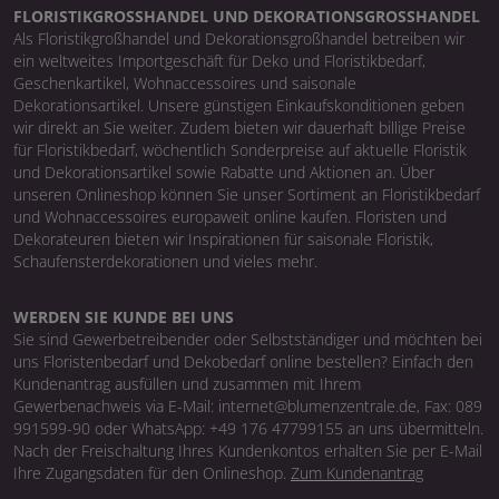
FLORISTIKGROSSHANDEL UND DEKORATIONSGROSSHANDEL
Als Floristikgroßhandel und Dekorationsgroßhandel betreiben wir
ein weltweites Importgeschäft für Deko und Floristikbedarf,
Geschenkartikel, Wohnaccessoires und saisonale
Dekorationsartikel. Unsere günstigen Einkaufskonditionen geben
wir direkt an Sie weiter. Zudem bieten wir dauerhaft billige Preise
für Floristikbedarf, wöchentlich Sonderpreise auf aktuelle Floristik
und Dekorationsartikel sowie Rabatte und Aktionen an. Über
unseren Onlineshop können Sie unser Sortiment an Floristikbedarf
und Wohnaccessoires europaweit online kaufen. Floristen und
Dekorateuren bieten wir Inspirationen für saisonale Floristik,
Schaufensterdekorationen und vieles mehr.
WERDEN SIE KUNDE BEI UNS
Sie sind Gewerbetreibender oder Selbstständiger und möchten bei
uns Floristenbedarf und Dekobedarf online bestellen? Einfach den
Kundenantrag ausfüllen und zusammen mit Ihrem
Gewerbenachweis via E-Mail: internet@blumenzentrale.de, Fax: 089
991599-90 oder WhatsApp: +49 176 47799155 an uns übermitteln.
Nach der Freischaltung Ihres Kundenkontos erhalten Sie per E-Mail
Ihre Zugangsdaten für den Onlineshop.
Zum Kundenantrag